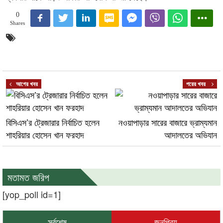
0
Shares
আগের খবর
পরের খবর
বিসিএস’র ট্রেজারার নির্বাচিত হলেন
নওয়াপাড়ার সারের বাজারে ভ্রাম্যমান
শাহরিয়ার হোসেন খান ফরহাদ
আদালতের অভিযান
মতামত জরিপ
[yop_poll id=1]
সর্বশেষ
জনপ্রিয়