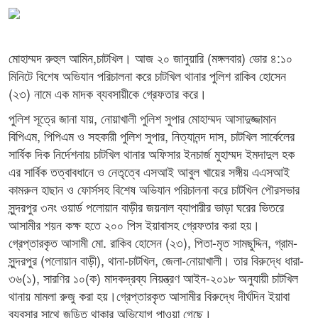
মোহাম্মদ রুহুল আমিন,চাটখিল। আজ ২০ জানুয়ারি (মঙ্গলবার) ভোর ৪:১০
মিনিটে বিশেষ অভিযান পরিচালনা করে চাটখিল থানার পুলিশ রাকিব হোসেন
(২৩) নামে এক মাদক ব্যবসায়ীকে গ্রেফতার করে।
পুলিশ সূত্রে জানা যায়, নোয়াখালী পুলিশ সুপার মোহাম্মদ আসাদুজ্জামান
বিপিএম, পিপিএম ও সহকারী পুলিশ সুপার, নিত্যানন্দ দাস, চাটখিল সার্কেলের
সার্বিক দিক নির্দেশনায় চাটখিল থানার অফিসার ইনচার্জ মুহাম্মদ ইমদাদুল হক
এর সার্বিক তত্বাবধানে ও নেতৃত্বে এসআই আবুল খায়ের সঙ্গীয় এএসআই
কামরুল হাছান ও ফোর্সসহ বিশেষ অভিযান পরিচালনা করে চাটখিল পৌরসভার
সুন্দরপুর ৩নং ওয়ার্ড পলোয়ান বাড়ীর জয়নাল ব্যাপারীর ভাড়া ঘরের ভিতরে
আসামীর শয়ন কক্ষ হতে ২০০ পিস ইয়াবাসহ গ্রেফতার করা হয়।
গ্রেপ্তারকৃত আসামী মো. রাকিব হোসেন (২৩), পিতা-মৃত সামছুদ্দিন, গ্রাম-
সুন্দরপুর (পলোয়ান বাড়ী), থানা-চাটখিল, জেলা-নোয়াখালী। তার বিরুদ্ধে ধারা-
৩৬(১), সারণির ১০(ক) মাদকদ্রব্য নিয়ন্ত্রণ আইন-২০১৮ অনুযায়ী চাটখিল
থানায় মামলা রুজু করা হয়।গ্রেপ্তারকৃত আসামীর বিরুদ্ধে দীর্ঘদিন ইয়াবা
ব্যবসার সাথে জড়িত থাকার অভিযোগ পাওয়া গেছে।