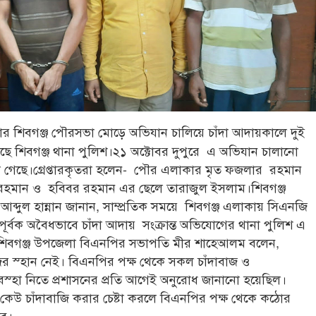
ার শিবগঞ্জ পৌরসভা মোড়ে অভিযান চালিয়ে চাঁদা আদায়কালে দুই
করেছে শিবগঞ্জ থানা পুলিশ।২১ অক্টোবর দুপুরে এ অভিযান চালানো
ানা গেছে।গ্রেপ্তারকৃতরা হলেন- পৌর এলাকার মৃত ফজলার রহমান
রহমান ও হবিবর রহমান এর ছেলে তারাজুল ইসলাম।শিবগঞ্জ
আব্দুল হান্নান জানান, সাম্প্রতিক সময়ে শিবগঞ্জ এলাকায় সিএনজি
্বক অবৈধভাবে চাঁদা আদায় সংক্রান্ত অভিযোগের থানা পুলিশ এ
ে শিবগঞ্জ উপজেলা বিএনপির সভাপতি মীর শাহেআলম বলেন,
জের স্হান নেই। বিএনপির পক্ষ থেকে সকল চাঁদাবাজ ও
যবস্হা নিতে প্রশাসনের প্রতি আগেই অনুরোধ জানানো হয়েছিল।
েউ চাঁদাবাজি করার চেষ্টা করলে বিএনপির পক্ষ থেকে কঠোর
বে।