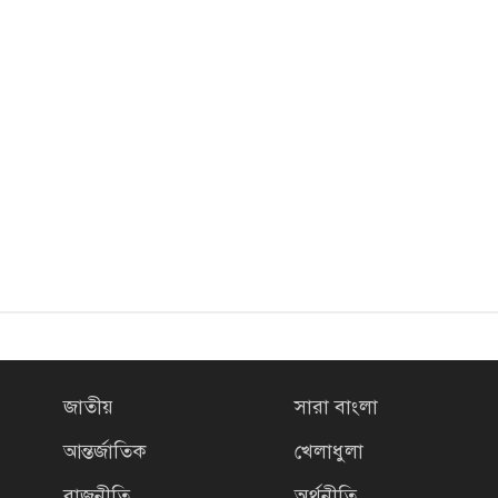
জাতীয়
সারা বাংলা
আন্তর্জাতিক
খেলাধুলা
রাজনীতি
অর্থনীতি