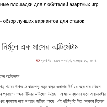
вные площадки для любителей азартных игр
 – обзор лучших вариантов для ставок
নির্মূলে এক মাসের আল্টিমেটাম
প্রকাশিত: ১:৪৭ অপরাহ্ণ, নভেম্বর ২৩, ২০২৪
চগড় শহরের উপকণ্ঠে রাজনগড় নতুন বস্তি এলাকায় দীর্ঘ ২০ বছর ধরে হরিজন
মনে প্রকাশ্যে মাদক বিক্রির অভিযোগ উঠেছে। এ মাদক ব্যবসার ফলে এলাকাবাসীর
্ছে এবং যুবসমাজ নানা অপরাধে জড়িয়ে পড়ছে।এই পরিস্থিতি নিয়ে শুক্রবার বিকেলে