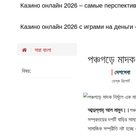
Казино онлайн 2026 – самые перспекти
Казино онлайн 2026 с играми на деньги
সারা বাংলা
পঞ্চগড়ে মাদক 
বিষয়:
দেশসেবা
ডেস্ক রিপোর্ট
পঞ্
আব্দুল্লাহ্ আল মামুন।।
সম্প্রদায়ের দশটি বাড়ির সা
সামাজিক সম্প্রীতি নষ্ট হচ