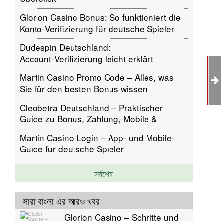
Glorion Casino Bonus: So funktioniert die
Konto‑Verifizierung für deutsche Spieler
Dudespin Deutschland:
Account‑Verifizierung leicht erklärt
Martin Casino Promo Code – Alles, was
Sie für den besten Bonus wissen
Cleobetra Deutschland – Praktischer
Guide zu Bonus, Zahlung, Mobile &
Sicherheit
Martin Casino Login – App- und Mobile-
Guide für deutsche Spieler
সর্বশেষ
সারা বাংলা এর আরও খবর
Glorion Casino – Schritte und