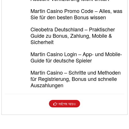
Martin Casino Promo Code – Alles, was
Sie für den besten Bonus wissen
Cleobetra Deutschland – Praktischer
Guide zu Bonus, Zahlung, Mobile &
Sicherheit
Martin Casino Login – App- und Mobile-
Guide für deutsche Spieler
Martin Casino – Schritte und Methoden
für Registrierung, Bonus und schnelle
Auszahlungen
সর্বশেষ আরও