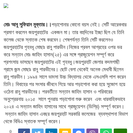
পড়াশোনার কোনো বয়স নেই। সেটি আরেকবার
মোঃ আবু সুফিয়ান মুক্তার।।
প্রমাণ করলেন জয়পুরহাটের একজন মা। তার বহুদিনের ইচ্ছা ছিল যে তিনি
কলেজ থেকে স্নাতক শেষ করবেন। শেষপর্যন্ত তিনি সেটি করলেনও
জয়পুরহাটের গৃহবধূ মোছাঃ রানু পারভীন।নিজের প্রবল আগ্রহের ওপর ভর
করে সন্তান মোঃ জাহিদ হাসান(২৫) এর সঙ্গে গ্রাজুয়েশন সম্পূর্ণ করে
প্রশংসায় ভাসছেন জয়পুরহাটের এই গৃহবধু।জয়পুরহাট জেলার কদমগাছী
গ্রামে জন্ম মোছাঃ রানু পারভীনের। ছোট বেলা থেকেই অনেক মেধাবী ছিলেন
রানু পারভীন। ১৯৯৪ সালে ভাদসা উচ্চ বিদ্যালয় থেকে এসএসসি পাশ করেন
তিনি। বিবাহের পর সংসার জীবনে গিয়ে আর পড়াশোনা করা হয়ে সুজোগ হয়ে
ওঠেনা রানু পারভীনের। পরবর্তীতে সন্তান জাহিদ হাসান ও পরিবারের
অনুপ্রেরনায় ২০১৫ সালে পুনরায় পড়াশোনা শুরু করেন এবং ধারবাহিকভাবে
২০২৪ এ সন্তান জাহিদ হাসানের সাথে গ্রাজুয়েশন (ডিগ্রি) সম্পূর্ণ করেন।
সন্তান জাহিদ হাসান এবছর জয়পুরহাট সরকারি কলেজের ব্যবস্থাপনা বিভাগ
থেকে বিবিএ স্নাতক সম্পূর্ণ করেন।
0