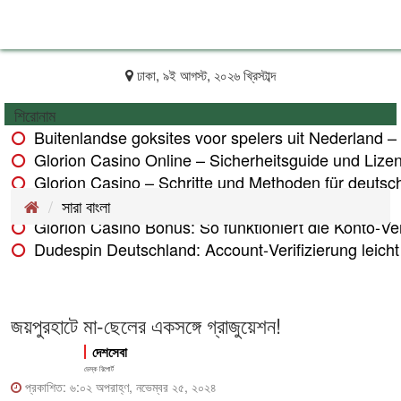
ঢাকা, ৯ই আগস্ট, ২০২৬ খ্রিস্টাব্দ
শিরোনাম
Buitenlandse goksites voor spelers uit Nederland –
Glorion Casino Online – Sicherheitsguide und Lize
Glorion Casino – Schritte und Methoden für deutsch
Glorion Casino – Zahlungsmethoden im Überblick
সারা বাংলা
Glorion Casino Bonus: So funktioniert die Konto‑Veri
Dudespin Deutschland: Account‑Verifizierung leicht 
জয়পুরহাটে মা-ছেলের একসঙ্গে গ্রাজুয়েশন!
দেশসেবা
ডেস্ক রিপোর্ট
প্রকাশিত: ৬:০২ অপরাহ্ণ, নভেম্বর ২৫, ২০২৪