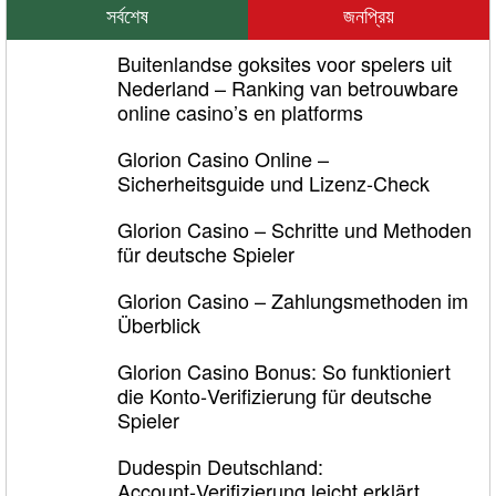
সর্বশেষ
জনপ্রিয়
Buitenlandse goksites voor spelers uit
Nederland – Ranking van betrouwbare
online casino’s en platforms
Glorion Casino Online –
Sicherheitsguide und Lizenz‑Check
Glorion Casino – Schritte und Methoden
für deutsche Spieler
Glorion Casino – Zahlungsmethoden im
Überblick
Glorion Casino Bonus: So funktioniert
die Konto‑Verifizierung für deutsche
Spieler
Dudespin Deutschland:
Account‑Verifizierung leicht erklärt