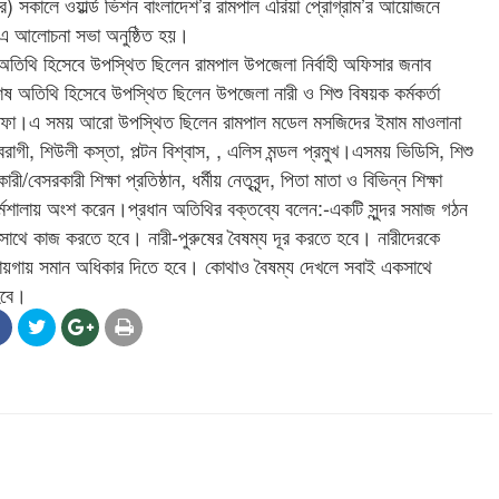
বর) সকালে ওয়ার্ল্ড ভিশন বাংলাদেশ’র রামপাল এরিয়া প্রোগ্রাম’র আয়োজনে
এ আলোচনা সভা অনুষ্ঠিত হয়।
অতিথি হিসেবে উপস্থিত ছিলেন রামপাল উপজেলা নির্বাহী অফিসার জনাব
ষ অতিথি হিসেবে উপস্থিত ছিলেন উপজেলা নারী ও শিশু বিষয়ক কর্মকর্তা
েফা।এ সময় আরো উপস্থিত ছিলেন রামপাল মডেল মসজিদের ইমাম মাওলানা
বৈরাগী, শিউলী কস্তা, পল্টন বিশ্বাস, , এলিস মন্ডল প্রমুখ।এসময় ভিডিসি, শিশু
/বেসরকারী শিক্ষা প্রতিষ্ঠান, ধর্মীয় নেতৃবৃন্দ, পিতা মাতা ও বিভিন্ন শিক্ষা
্দ কর্মশালায় অংশ করেন।প্রধান অতিথির বক্তব্যে বলেন:-একটি সুন্দর সমাজ গঠন
াথে কাজ করতে হবে। নারী-পুরুষের বৈষম্য দূর করতে হবে। নারীদেরকে
ায়গায় সমান অধিকার দিতে হবে। কোথাও বৈষম্য দেখলে সবাই একসাথে
হবে।