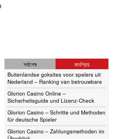
р
সর্বশেষ
জনপ্রিয়
Buitenlandse goksites voor spelers uit
Nederland – Ranking van betrouwbare
online casino’s en platforms
Glorion Casino Online –
Sicherheitsguide und Lizenz‑Check
Glorion Casino – Schritte und Methoden
für deutsche Spieler
Glorion Casino – Zahlungsmethoden im
Überblick