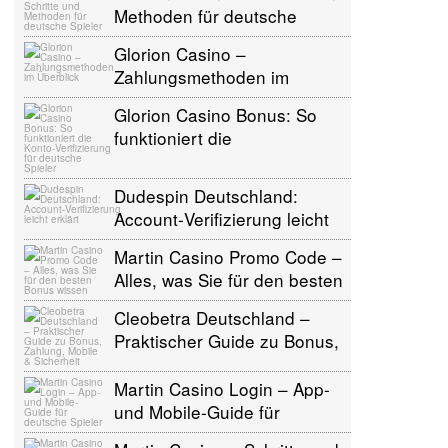
Methoden für deutsche
Spieler
Glorion Casino –
Zahlungsmethoden im
Überblick
Glorion Casino Bonus: So
funktioniert die
Konto‑Verifizierung für
deutsche Spieler
Dudespin Deutschland:
Account‑Verifizierung leicht
erklärt
Martin Casino Promo Code –
Alles, was Sie für den besten
Bonus wissen
Cleobetra Deutschland –
Praktischer Guide zu Bonus,
Zahlung, Mobile & Sicherheit
Martin Casino Login – App-
und Mobile-Guide für
deutsche Spieler