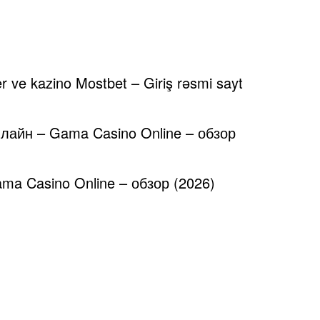
 ve kazino Mostbet – Giriş rəsmi sayt
лайн – Gama Casino Online – обзор
ma Casino Online – обзор (2026)