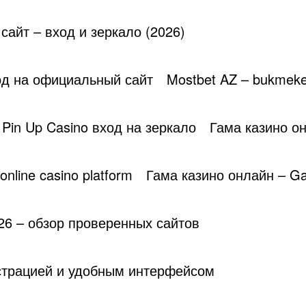
сайт – вход и зеркало (2026)
од на официальный сайт
Mostbet AZ – bukmeker
Pin Up Casino вход на зеркало
Гама казино он
 online casino platform
Гама казино онлайн – Ga
26 – обзор проверенных сайтов
истрацией и удобным интерфейсом