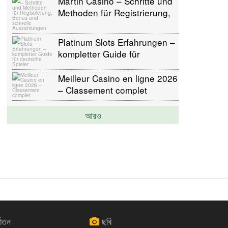
Martin Casino – Schritte und
Methoden für Registrierung,
Bonus und schnelle
Auszahlungen
Platinum Slots Erfahrungen –
kompletter Guide für
deutsche Spieler
Meilleur Casino en ligne 2026
– Classement complet
আরও
্যাতন
ছবি