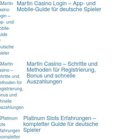
Martin Casino Login – App- und
Mobile-Guide für deutsche Spieler
Martin Casino – Schritte und
Methoden für Registrierung,
Bonus und schnelle
Auszahlungen
Platinum Slots Erfahrungen –
kompletter Guide für deutsche
Spieler