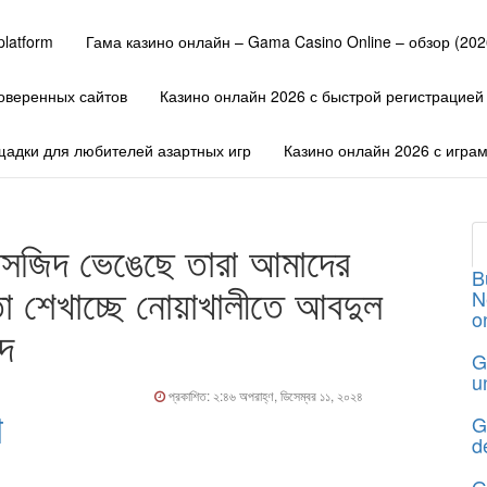
platform
Гама казино онлайн – Gama Casino Online – обзор (202
роверенных сайтов
Казино онлайн 2026 с быстрой регистрацие
щадки для любителей азартных игр
Казино онлайн 2026 с играм
মসজিদ ভেঙেছে তারা আমাদের
B
তা শেখাচ্ছে নোয়াখালীতে আবদুল
N
o
উদ
G
u
প্রকাশিত: ২:৪৬ অপরাহ্ণ, ডিসেম্বর ১১, ২০২৪
া
G
d