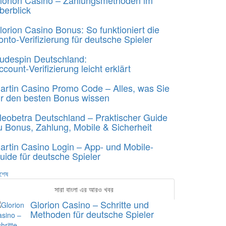
lorion Casino – Zahlungsmethoden im
berblick
lorion Casino Bonus: So funktioniert die
onto‑Verifizierung für deutsche Spieler
udespin Deutschland:
ccount‑Verifizierung leicht erklärt
artin Casino Promo Code – Alles, was Sie
ür den besten Bonus wissen
leobetra Deutschland – Praktischer Guide
u Bonus, Zahlung, Mobile & Sicherheit
artin Casino Login – App- und Mobile-
uide für deutsche Spieler
বশেষ
সারা বাংলা এর আরও খবর
Glorion Casino – Schritte und
Methoden für deutsche Spieler