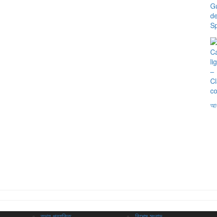
আ
তথ্য প্রযুক্তি
বিশেষ সংবাদ