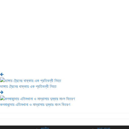
ভাঙ্গায় ট্রেনের ধাক্কায় এক প্রতিবন্ধী নিহত
কলমাকান্দায় এতিমখানা ও মাদ্রাসায় দুম্বার মাংস বিতরণ
জাতীয়
সারা বাংলা