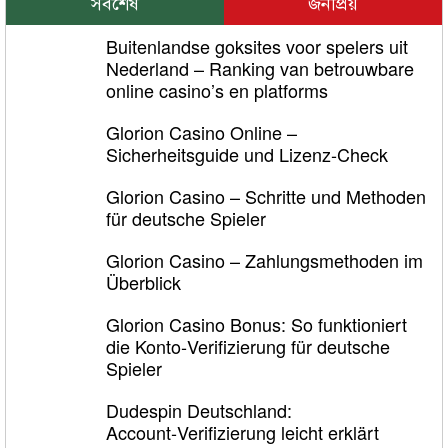
সর্বশেষ
জনপ্রিয়
Buitenlandse goksites voor spelers uit
Nederland – Ranking van betrouwbare
online casino’s en platforms
Glorion Casino Online –
Sicherheitsguide und Lizenz‑Check
Glorion Casino – Schritte und Methoden
für deutsche Spieler
Glorion Casino – Zahlungsmethoden im
Überblick
Glorion Casino Bonus: So funktioniert
die Konto‑Verifizierung für deutsche
Spieler
Dudespin Deutschland:
Account‑Verifizierung leicht erklärt