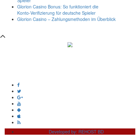
Spieler
Glorion Casino Bonus: So funktioniert die
Konto‑Verifizierung für deutsche Spieler
Glorion Casino – Zahlungsmethoden im Überblick
সম্পাদক ও প্রকাশক :
এইচ এম ওবায়দুল হক
দূর্গাপুর , দিঘীরপার , কুমিল্লা ৩৫০০ ।
+8809610978010
info@dainikdeshseba.com
Developed by: REHOST BD