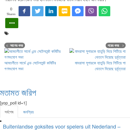
0
Shares
আগের খবর
পরের খবর
আমতলীতে সার্ভে এন্ড সেটেলমেন্ট কমিটির
মাদরাসা সুপারকে হাতুড়ি দিয়ে পিটিয়ে পা
গণসংযোগ সভা
থেতলে দিয়েছে দুর্বৃত্তরা
মতামত জরিপ
[yop_poll id=1]
সর্বশেষ
জনপ্রিয়
Buitenlandse goksites voor spelers uit Nederland –