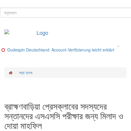
ঢাকা, ৮ই আগস্ট, ২০২৬ খ্রিস্টাব্দ
শিরোনাম
Buitenlandse goksites voor spelers uit Nederland – Ranking van be
Glorion Casino Online – Sicherheitsguide und Lizenz‑Check
Glorion Casino – Schritte und Methoden für deutsche Spieler
Glorion Casino – Zahlungsmethoden im Überblick
Glorion Casino Bonus: So funktioniert die Konto‑Verifizierung für d
Dudespin Deutschland: Account‑Verifizierung leicht erklärt
সারা বাংলা
ব্রাহ্মণবাড়িয়া প্রেসক্লাবের সদস্যদের
সন্তানদের এসএসসি পরীক্ষার জন্য মিলাদ ও
দোয়া মাহফিল