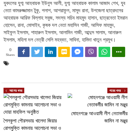
যুবদলের যুগ্ম আহবায়ক ইউনুস আলী, যুগ্ম আহবায়ক কালাম আজাদ শেখ, যুব
নেতা কামরুজ্জামান টুকু, পলাশ, আশরাফুল, মাসুদ রানা, উপজেলা ছাত্রদলের
আহবায়ক আরিফ বিল্লাহ সবুজ, সদস্য সচিব মাহমুদ হাসান, ছাত্রনেতা ইমরান
হোসেন, রানা, মোসাইব, কৃষক দল নেতা মহাসিন গাজী, আসিফ মাহমুদ,
সাইফুল ইসলাম, শাহারুল ইসলাম, আলামিন গাজী, আব্দুস সালাম, আনারুল
ইসলাম, মহিলা দল নেত্রী সেলি মহব্বত, সাবিনা, হামিদা খাতুন প্রমুখ।
0
Shares
আগের খবর
পরের খবর
মোহনগঞ্জে আওয়ামী লীগ নেতাকর্মীর
শৈলকুপা পৌরসভায় খালেদা জিয়ার
জামিন না মঞ্জুর
রোগমুক্তি কামনায় আলোচনা সভা ও