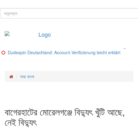
ঢাকা, ৮ই আগস্ট, ২০২৬ খ্রিস্টাব্দ
শিরোনাম
Buitenlandse goksites voor spelers uit Nederland – Ranking van be
Glorion Casino Online – Sicherheitsguide und Lizenz‑Check
Glorion Casino – Schritte und Methoden für deutsche Spieler
Glorion Casino – Zahlungsmethoden im Überblick
Glorion Casino Bonus: So funktioniert die Konto‑Verifizierung für d
Dudespin Deutschland: Account‑Verifizierung leicht erklärt
সারা বাংলা
বাগেরহাটের মোরেলগঞ্জে বিদ্যুৎ খুঁটি আছে,
নেই বিদ্যুৎ