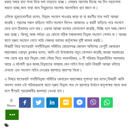
করার সময়ে হাত পাখা দিয়ে মশা তাড়াতে হচ্ছে। লেম্ফর আলোয় দিনের পর দিন পড়াশোনা
করতে হচ্ছে,কবে তারা কবে বিদ্যুুতের আলোয় আলোকিত হবে জানে না।
এদিকে ভুক্তভোগীরা বলেন, বিদ্যুৎ সংযোগ পাওয়ার জন্য যা যা করণীয় তার সবই আমরা
করেছি। গ্রামের সকল বাড়িতে লাইন সংযোগ দিলেও আমাদের এ কয়টি বাড়িতে পরে সংযোগ
দেবে বলে ঠিকাদার চলে যায়। এরপর আমরা যতবার যোগাযোগ করেছি, দিচ্ছি বলে সময় ক্ষেপণ
করা হচ্ছে। কিন্তু আজ পর্যন্ত এর কোনো সঠিক সমাধানসহ বিদ্যুৎ সংযোগ পেলাম না। আমরা
যাতে দ্রুত সংযোগ পেতে পারি সেজন্য যথাযথ কর্তৃপক্ষের দৃষ্টি কামনা করছি।
বিষয়টি নিয়ে বাগেরহাট পল্লীবিদ্যুৎ সমিতির মোরেলগঞ্জ জোনাল অফিসের ডেপুটি জেনারেল
ম্যানেজার ওয়াদুদ খন্দকার বলেন, আমি এই উপজেলায় নতুন যোগদান করেছি,আমরা সরকারের
পক্ষ থেকে ঘরে ঘরে বিদ্যুৎ সেবা পৌছে দিতে বদ্ধপরিকর, ৮ টি পরিবার বিদ্যুৎবীহিন অবস্থায়
আছে এ ঘটনাটি দুঃখ জনক,বিদ্যুতের খাম্বায় কেন লাইন টানা হয়নি বিষয়টি আমরা খতিয়ে
দেখবো এবং সংযোগ লাইন দেওয়ার ব্যাপারে ব্যবস্হা নিবো।
এ বিষয়ে বাগেরহাট পল্লীবিদ্যুৎ সমিতির জেনারেল ম্যানেজার সুশান্ত রায় বলেন,বিষয়টি আমি
অবগত হলাম ওই পরিবারগুলো যাতে দ্রুত বিদ্যুৎ পায় সে ব্যাপারে উর্ধতন কতৃপক্ষের সাথে কথা
বলে শীগ্রই প্রয়োজনীয় ব্যবস্থা নেওয়া হবে।
0
Shares