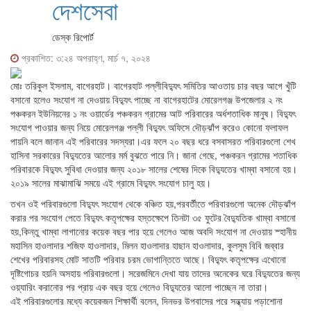
দেশসেবা
ডেস্ক রিপোর্ট
প্রকাশিত: ৩:২৪ অপরাহ্ণ, মার্চ ৭, ২০২৪
মোঃ তরিকুল ইসলাম, বাগেরহাট। বাগেরহাট পল্লীবিদ্যুৎ সমিতির আওতায় চার বছর আগে খুঁটি
বসানো হলেও সংযোগ না দেওয়ায় বিদ্যুৎ পাচ্ছে না বাগেরহাটের মোরেলগঞ্জ উপজেলার ২ নং
পঞ্চকরন ইউনিয়নের ১ নং ওয়ার্ডের পঞ্চকরন গ্রামের আট পরিবারের অর্ধশতাধিক মানুষ। বিদ্যুৎ
সংযোগ পাওয়ার জন্য নিয়ে মোরেলগঞ্জ পল্লী বিদ্যুৎ অফিসে দৌড়ঝাঁপ করেও কোনো ফলাফল
পায়নি বলে জানান এই পরিবারের সদস্যরা।এর ফলে ২০ বছর ধরে বসবাসরত পরিবারগুলো শেখ
হাসিনা সরকারের বিদ্যুতের আলোর মর্ম বুঝতে পারে নি। জানা গেছে, পঞ্চকরন গ্রামের শতাধিক
পরিবারকে বিদ্যুৎ সুবিধা দেওয়ার জন্য ২০১৮ সালের শেষের দিকে বিদ্যুতের খাম্বা বসানো হয়।
২০১৯ সালের মাঝামাঝি সময়ে এই গ্রামে বিদ্যুৎ সংযোগ চালু হয়।
তখন ওই পরিবারগুলো বিদ্যুৎ সংযোগ থেকে বঞ্চিত হয়,পরবর্তীতে পরিবারগুলো অনেক দৌড়ঝাঁপ
করার পর সংযোগ পেতে বিদ্যুৎ কতৃপক্ষের হস্তক্ষেপে তিনটা ৩৫ ফুটের বৈদ্যুতিক খাম্বা বসানো
হয়,কিন্তু খাম্বা লাগানোর কয়েক বছর পার হয়ে গেলেও আজ অবদি সংযোগ না দেওয়ায় স্হানীয়
মহাসিন হাওলাদার শজিফ হাওলাদার, মিলন হাওলাদার হাছান হাওলাদার, কুলসুম বিবি জব্বার
শেখের পরিবারসহ মোট সাতটি পরিবার চরম ভোগান্তিতে আছে। বিদ্যুৎ কতৃপক্ষের এখোনো
দৃষ্টিগোচর হয়নি অসহায় পরিবারগুলো। সরেজমিনে দেখা যায় তাদের অনেকের ঘরে বিদ্যুতের জন্য
ওয়্যারিং করানোর পর প্রায় এক বছর হয়ে গেলেও বিদ্যুতের আলো পাচ্ছেন না তারা।
এই পরিবারগুলোর মধ্যে কয়েকজন শিক্ষার্থী বলেন, দিনভর উপবাসের পরে সন্ধ্যায় পড়াশোনা