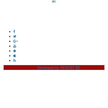
সম্পাদক ও প্রকাশক :
এইচ এম ওবায়দুল হক
দূর্গাপুর , দিঘীরপার , কুমিল্লা ৩৫০০ ।
+8809610978010
info@dainikdeshseba.com
Developed by: REHOST BD