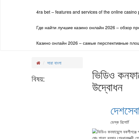
4ra bet – features and services of the online casino 
Где найти лучшие казино онлайн 2026 – обзор п
Казино онлайн 2026 – самые перспективные пло
সারা বাংলা
ভিডিও কনফারে
বিষয়:
উদ্বোধন
দেশসেব
ডেস্ক রিপোর্ট
মোঃ শান্ত রহমান।প্রধানমন্ত্রী 