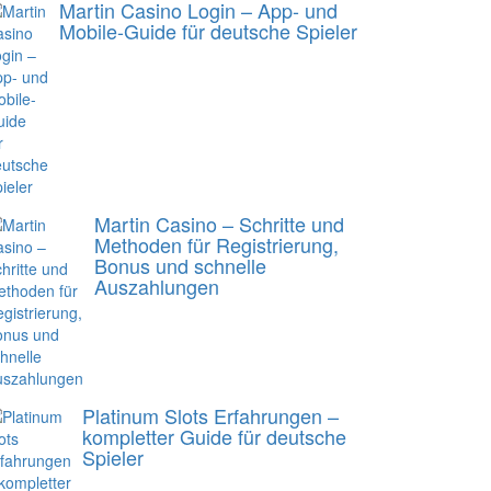
Martin Casino Login – App- und
Mobile-Guide für deutsche Spieler
Martin Casino – Schritte und
Methoden für Registrierung,
Bonus und schnelle
Auszahlungen
Platinum Slots Erfahrungen –
kompletter Guide für deutsche
Spieler