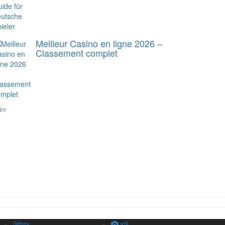
Meilleur Casino en ligne 2026 –
Classement complet
রও
নির্যাতন
ছবি