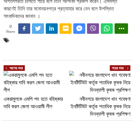
অপতৎপরতা চালাতে পারে বলে তিনি আশংকা প্রকাশ করেন। এসমস্ত
কারণেই তিনি তার মনোনয়নপত্র প্রত্যাহার করে নেন বলে উপস্থিত
সাংবাদিকদের জানান ।
0
Shares
আগের খবর
পরের খবর
একরামুলকে এমপি পদ হতে বহিষ্কার
নবীনগরে বাংলাদেশ ধান গবেষণা
দাবি করল জেলা আওয়ামী লীগ
ইনষ্টিটিউট কর্তৃক শতাধিক কৃষক নিয়ে
দিনব্যাপী কৃষক প্রশিক্ষণ