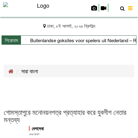
To
nav
ঢাকা, ৮ই আগস্ট, ২০২৬ খ্রিস্টাব্দ
শিরোনাম
Buitenlandse goksites voor spelers uit Nederland – Ra
সারা বাংলা
গোমস্তাপুরে মনোনয়নপত্র প্রত্যাহার করে যুবলীগ নেতার
মন্তব্য
দেশসেবা
ডেস্ক রিপোর্ট