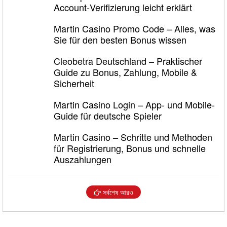
Account‑Verifizierung leicht erklärt
Martin Casino Promo Code – Alles, was
Sie für den besten Bonus wissen
Cleobetra Deutschland – Praktischer
Guide zu Bonus, Zahlung, Mobile &
Sicherheit
Martin Casino Login – App- und Mobile-
Guide für deutsche Spieler
Martin Casino – Schritte und Methoden
für Registrierung, Bonus und schnelle
Auszahlungen
সর্বশেষ আরও