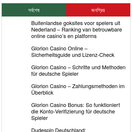
সর্বশেষ
জনপ্রিয়
Buitenlandse goksites voor spelers uit
Nederland – Ranking van betrouwbare
online casino’s en platforms
Glorion Casino Online –
Sicherheitsguide und Lizenz‑Check
Glorion Casino – Schritte und Methoden
für deutsche Spieler
Glorion Casino – Zahlungsmethoden im
Überblick
Glorion Casino Bonus: So funktioniert
die Konto‑Verifizierung für deutsche
Spieler
Dudespin Deutschland: