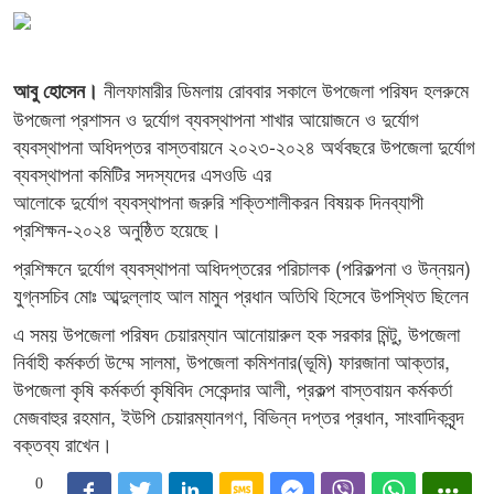
নীলফামারীর ডিমলায় রোববার সকালে উপজেলা পরিষদ হলরুমে
আবু
হোসেন।
উপজেলা প্রশাসন ও দুর্যোগ ব্যবস্থাপনা শাখার আয়োজনে ও দুর্যোগ
ব্যবস্থাপনা অধিদপ্তর বাস্তবায়নে ২০২৩-২০২৪ অর্থবছরে উপজেলা দুর্যোগ
ব্যবস্থাপনা কমিটির সদস্যদের এসওডি এর
আলোকে দুর্যোগ ব্যবস্থাপনা জরুরি শক্তিশালীকরন বিষয়ক দিনব্যাপী
প্রশিক্ষন-২০২৪ অনুষ্ঠিত হয়েছে।
প্রশিক্ষনে দুর্যোগ ব্যবস্থাপনা অধিদপ্তরের পরিচালক (পরিকল্পনা ও উন্নয়ন)
যুগ্নসচিব মোঃ আব্দুল্লাহ আল মামুন প্রধান অতিথি হিসেবে উপস্থিত ছিলেন
এ সময় উপজেলা পরিষদ চেয়ারম্যান আনোয়ারুল হক সরকার মিন্টু, উপজেলা
নির্বাহী কর্মকর্তা উম্মে সালমা, উপজেলা কমিশনার(ভূমি) ফারজানা আক্তার,
উপজেলা কৃষি কর্মকর্তা কৃষিবিদ সেকেন্দার আলী, প্রকল্প বাস্তবায়ন কর্মকর্তা
মেজবাহুর রহমান, ইউপি চেয়ারম্যানগণ, বিভিন্ন দপ্তর প্রধান, সাংবাদিকবৃন্দ
বক্তব্য রাখেন।
0