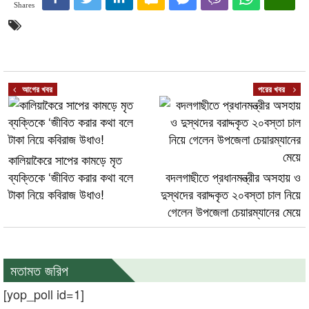
Shares
আগের খবর
পরের খবর
কালিয়াকৈরে সাপের কামড়ে মৃত
ব্যক্তিকে ‘জীবিত করার কথা বলে
বদলগাছীতে প্রধানমন্ত্রীর অসহায় ও
টাকা নিয়ে কবিরাজ উধাও!
দুস্থদের বরাদ্দকৃত ২০বস্তা চাল নিয়ে
গেলেন উপজেলা চেয়ারম্যানের মেয়ে
মতামত জরিপ
[yop_poll id=1]