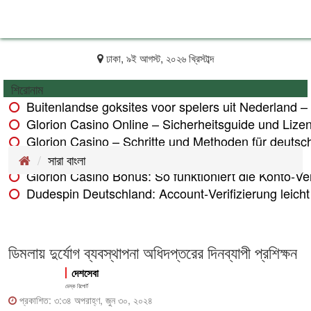
ঢাকা, ৯ই আগস্ট, ২০২৬ খ্রিস্টাব্দ
শিরোনাম
Buitenlandse goksites voor spelers uit Nederland –
Glorion Casino Online – Sicherheitsguide und Lize
Glorion Casino – Schritte und Methoden für deutsch
Glorion Casino – Zahlungsmethoden im Überblick
সারা বাংলা
Glorion Casino Bonus: So funktioniert die Konto‑Veri
Dudespin Deutschland: Account‑Verifizierung leicht 
ডিমলায় দুর্যোগ ব্যবস্থাপনা অধিদপ্তরের দিনব্যাপী প্রশিক্ষন
দেশসেবা
ডেস্ক রিপোর্ট
প্রকাশিত: ৩:৩৪ অপরাহ্ণ, জুন ৩০, ২০২৪