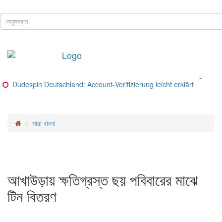
ঢাকা, ৯ই আগস্ট, ২০২৬ খ্রিস্টাব্দ
শিরোনাম
Buitenlandse goksites voor spelers uit Nederland – Ranking van be
Glorion Casino Online – Sicherheitsguide und Lizenz‑Check
Glorion Casino – Schritte und Methoden für deutsche Spieler
Glorion Casino – Zahlungsmethoden im Überblick
Glorion Casino Bonus: So funktioniert die Konto‑Verifizierung für d
Dudespin Deutschland: Account‑Verifizierung leicht erklärt
সারা বাংলা
আখাউড়ায় ক্ষতিগ্রস্ত ছয় পবিবারের মাঝে
টিন বিতরণ