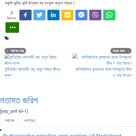
অকৃষি ভূমির ভূমি উন্নয়ন কর মওকুফ করতে পারবে।
0
Shares
আগের খবর
পরের খবর
কুটিরশিল্প ব্যবসায়ী মোঃ বাবুল মিয়ার জীবন-
কালিয়াকৈরে কৃষকদের মাঝে বিনামূল্যে বীজ
যাপন
ও সার বিতরণ
মতামত জরিপ
[yop_poll id=1]
সর্বশেষ
জনপ্রিয়
Buitenlandse goksites voor spelers uit Nederland –