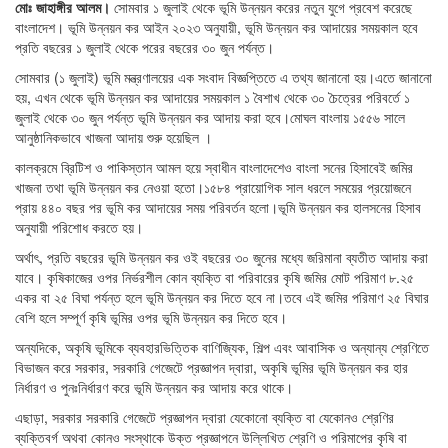
মোঃ জাহাঙ্গীর আলম।
সোমবার ১ জুলাই থেকে ভূমি উন্নয়ন করের নতুন যুগে প্রবেশ করেছে
বাংলাদেশ। ভূমি উন্নয়ন কর আইন ২০২৩ অনুযায়ী, ভূমি উন্নয়ন কর আদায়ের সময়কাল হবে
প্রতি বছরের ১ জুলাই থেকে পরের বছরের ৩০ জুন পর্যন্ত।
সোমবার (১ জুলাই) ভূমি মন্ত্রণালয়ের এক সংবাদ বিজ্ঞপ্তিতে এ তথ্য জানানো হয়।এতে জানানো
হয়, এখন থেকে ভূমি উন্নয়ন কর আদায়ের সময়কাল ১ বৈশাখ থেকে ৩০ চৈত্রের পরিবর্তে ১
জুলাই থেকে ৩০ জুন পর্যন্ত ভূমি উন্নয়ন কর আদায় করা হবে।মোঘল বাংলায় ১৫৫৬ সালে
আনুষ্ঠানিকভাবে খাজনা আদায় শুরু হয়েছিল ।
কালক্রমে ব্রিটিশ ও পাকিস্তান আমল হয়ে স্বাধীন বাংলাদেশেও বাংলা সনের হিসাবেই জমির
খাজনা তথা ভূমি উন্নয়ন কর নেওয়া হতো।১৫৮৪ প্রায়োগিক সাল ধরলে সময়ের প্রয়োজনে
প্রায় ৪৪০ বছর পর ভূমি কর আদায়ের সময় পরিবর্তন হলো।ভূমি উন্নয়ন কর হালসনের হিসাব
অনুযায়ী পরিশোধ করতে হয়।
অর্থাৎ, প্রতি বছরের ভূমি উন্নয়ন কর ওই বছরের ৩০ জুনের মধ্যে জরিমানা ব্যতীত আদায় করা
যাবে। কৃষিকাজের ওপর নির্ভরশীল কোন ব্যক্তি বা পরিবারের কৃষি জমির মোট পরিমাণ ৮.২৫
একর বা ২৫ বিঘা পর্যন্ত হলে ভূমি উন্নয়ন কর দিতে হবে না।তবে এই জমির পরিমাণ ২৫ বিঘার
বেশি হলে সম্পূর্ণ কৃষি ভূমির ওপর ভূমি উন্নয়ন কর দিতে হবে।
অন্যদিকে, অকৃষি ভূমিকে ব্যবহারভিত্তিক বাণিজ্যিক, শিল্প এবং আবাসিক ও অন্যান্য শ্রেণিতে
বিভাজন করে সরকার, সরকারি গেজেটে প্রজ্ঞাপন দ্বারা, অকৃষি ভূমির ভূমি উন্নয়ন কর হার
নির্ধারণ ও পুনঃনির্ধারণ করে ভূমি উন্নয়ন কর আদায় করে থাকে।
এছাড়া, সরকার সরকারি গেজেটে প্রজ্ঞাপন দ্বারা যেকোনো ব্যক্তি বা যেকোনও শ্রেণির
ব্যক্তিবর্গ অথবা কোনও সংস্থাকে উক্ত প্রজ্ঞাপনে উল্লিখিত শ্রেণি ও পরিমাপের কৃষি বা