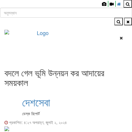
ঢাকা, ৭ই আগস্ট, ২০২৬ খ্রিস্টাব্দ
শিরোনাম
Buitenlandse goksites voor spelers uit Nederland – Ra
Toggl
সারা বাংলা
navig
বদলে গেল ভূমি উন্নয়ন কর আদায়ের
সময়কাল
দেশসেবা
ডেস্ক রিপোর্ট
প্রকাশিত: ৪:২৭ অপরাহ্ণ, জুলাই ২, ২০২৪