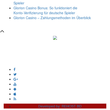
Spieler
Glorion Casino Bonus: So funktioniert die
Konto‑Verifizierung für deutsche Spieler
Glorion Casino – Zahlungsmethoden im Überblick
সম্পাদক ও প্রকাশক :
এইচ এম ওবায়দুল হক
দূর্গাপুর , দিঘীরপার , কুমিল্লা ৩৫০০ ।
+8809610978010
info@dainikdeshseba.com
Developed by: REHOST BD