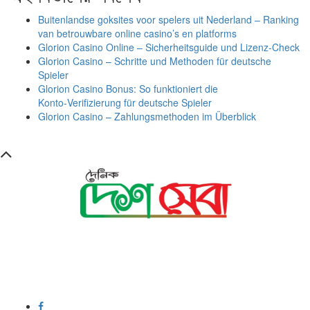
Buitenlandse goksites voor spelers uit Nederland – Ranking
van betrouwbare online casino’s en platforms
Glorion Casino Online – Sicherheitsguide und Lizenz‑Check
Glorion Casino – Schritte und Methoden für deutsche
Spieler
Glorion Casino Bonus: So funktioniert die
Konto‑Verifizierung für deutsche Spieler
Glorion Casino – Zahlungsmethoden im Überblick
সম্পাদক ও প্রকাশক :
এইচ এম ওবায়দুল হক
দূর্গাপুর , দিঘীরপার , কুমিল্লা ৩৫০০ ।
+8809610978010
info@dainikdeshseba.com