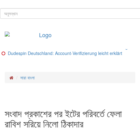
ঢাকা, ৮ই আগস্ট, ২০২৬ খ্রিস্টাব্দ
শিরোনাম
Buitenlandse goksites voor spelers uit Nederland – Ranking van be
Glorion Casino Online – Sicherheitsguide und Lizenz‑Check
Glorion Casino – Schritte und Methoden für deutsche Spieler
Glorion Casino – Zahlungsmethoden im Überblick
Glorion Casino Bonus: So funktioniert die Konto‑Verifizierung für d
Dudespin Deutschland: Account‑Verifizierung leicht erklärt
সারা বাংলা
সংবাদ প্রকাশের পর ইটের পরিবর্তে ফেলা
রাবিশ সরিয়ে নিলো ঠিকাদার