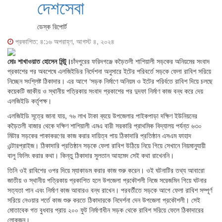
দেশসেবা
ডেস্ক রিপোর্ট
প্রকাশিত: ৪:১৬ অপরাহ্ণ, আগস্ট ৪, ২০২৪
মোঃ শাখাওয়াত হোসেন মিন্টু।
চাঁদপুরের ফরিদগঞ্জে কড়ৈতলী শাশিয়ালী সড়কের অনিয়মের সংবাদ
প্রকাশের পর অবশেষে এলজিইডির নির্দেশনা অনুসারে ইটের পরিবর্তে সড়কে ফেলা রাবিশ সরিয়ে
নিচ্ছেন সংশ্লিষ্ট ঠিকাদার। এর আগে ‘সড়ক নির্মাণে অনিয়ম ও ইটের পরির্বতে রাবিশ দিয়ে চলছে
কয়েকটি জাকীয় ও স্থানীয় পত্রিকায় সংবাদ প্রকাশের পর দুদফা নির্মাণ কাজ বন্ধ করে দেয়
এলজিইডি কর্তৃপক্ষ।
এলজিইডি সূত্রে জানা যায়, ৭৬ লাখ টাকা ব্যয়ে উপজেলার পাইকপাড়া দক্ষিণ ইউনিয়নের
কড়ৈতলী বাজার থেকে দক্ষিণ শাশিয়ালী এমএ বারী সরকারি প্রাথমিক বিদ্যালয় পর্যন্ত ৬৩০
মিটার সড়কের পাকাকরণের কাজ করার দায়িত্ব পায় ঠিকাদারি প্রতিষ্ঠান এসএম ফাহাদ
এন্টারপ্রাইজ। ঠিকাদারি প্রতিষ্ঠান সড়কে ফেলা রাবিশ উঠিয়ে নিয়ে গিয়ে সেখানে নিয়মানুযায়ী
বালু ফিলিং করার কথা। কিন্তু ঠিকাদার সুলতান আহমেদ সেই কথা রাখেননি।
তিনি ওই রাবিশের ওপর দিয়ে ম্যাকাডম করার কাজ শুরু করেন। ওই ঘটনাটির তথ্য আবারো
জাতীয় ও স্থানীয় পত্রিকায় প্রকাশিত হলে উপজেলা প্রকৌশলী নিজে সরেজমিন গিয়ে ঘটনার
সত্যতা পান এবং নির্মাণ কাজ আবারও বন্ধ রাখেন। পরবর্তীতে সড়কে আগে ফেলা রাবিশ সম্পূর্ণ
সরিয়ে নেওয়ার শর্তে কাজ শুরু করতে ঠিকাদারকে নিদের্শনা দেন উপজেলা প্রকৌশলী। সেই
মোতাবেক গত বুধবার প্রায় ২০০ ফুট নির্মাণাধীন সড়ক থেকে রাবিশ সরিয়ে ফেলে ঠিকাদারের
লোকজন।