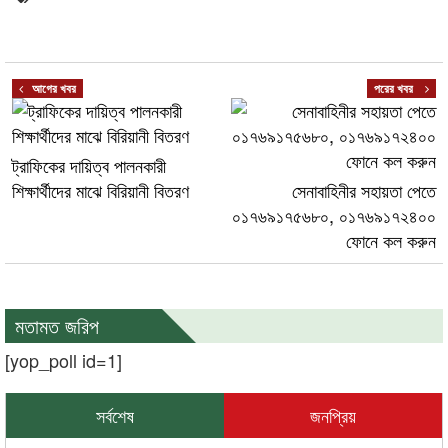
আগের খবর
পরের খবর
ট্রাফিকের দায়িত্ব পালনকারী
শিক্ষার্থীদের মাঝে বিরিয়ানী বিতরণ
সেনাবাহিনীর সহায়তা পেতে
০১৭৬৯১৭৫৬৮০, ০১৭৬৯১৭২৪০০
ফোনে কল করুন
মতামত জরিপ
[yop_poll id=1]
সর্বশেষ
জনপ্রিয়