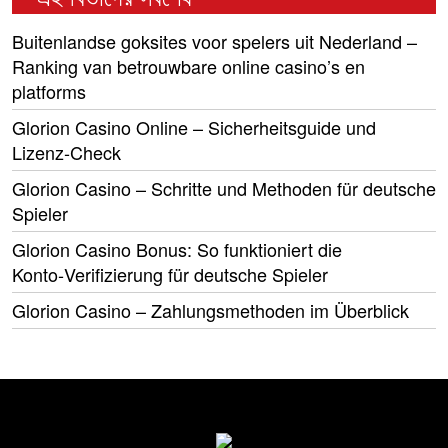
Buitenlandse goksites voor spelers uit Nederland –
Ranking van betrouwbare online casino’s en
platforms
Glorion Casino Online – Sicherheitsguide und
Lizenz‑Check
Glorion Casino – Schritte und Methoden für deutsche
Spieler
Glorion Casino Bonus: So funktioniert die
Konto‑Verifizierung für deutsche Spieler
Glorion Casino – Zahlungsmethoden im Überblick