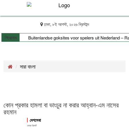
ঢাকা, ৮ই আগস্ট, ২০২৬ খ্রিস্টাব্দ
শিরোনাম
Buitenlandse goksites voor spelers uit Nederland – Ra
সারা বাংলা
কোন প্রকার হামলা বা ভাংচুর না করার আহ্বান-এম নাসের
রহমান
দেশসেবা
ডেস্ক রিপোর্ট