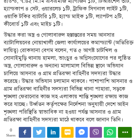
রাউন্ড, ৭.৬২ মি.মি এসএমজি ম্যাগজিন ১টি, টিআরশেল ৩টি,
হ্যান্ডকাপ ৪ সেট, ওয়ারলেচ ১টি, ট্রাফিক সিগনাল লাইট ১টি,
ওয়াকি টকির ব্যাটারি ১টি, হ্যান্ড মাইক ১টি, ল্যাপটপ ২টি,
কীবোর্ড ১টি এবং মাইচ ১টি।
উদ্ধার করা অস্ত্র ও গোলাবারুদ হস্তান্তরের সময় আনসার
ব্যাটালিয়নের নোয়াখালী জেলা কার্যালয়ের কমান্ড্যান্ট (অতিরিক্ত
দায়িত্ব) রোকসানা বেগম বলেন, গত ৫ আগষ্ট চাটখিল ও
সোনাইমুড়ি থানায় হামলা, ভাংচুর ও অগ্নিসংযোগের পর লুষ্ঠিত
অস্ত্র, গোলাবারুদ ও অন্যান্য মালামাল বিভিন্ন স্থানে অভিযান
চালিয়ে আসনার ও গ্রাম প্রতিরক্ষা বাহিনীর সদস্যরা উদ্ধার
করেছে। উদ্ধার অভিযান চলামান থাকবে। পাশাপাশি আসনার ও
গ্রাম প্রতিরক্ষা বাহিনীর সদস্যরা বিভিন্ন থানা পাহারা, সড়কে
শৃঙ্খলা ফেরানোর কাজ সহ এলাকায় শান্তি শৃঙ্খলা রক্ষায় কাজ
করে যাচ্ছে। উর্ধ্বতন কর্তৃপক্ষের নির্দেশনা অনুযায়ী দেশে আইন
শৃঙ্খলা পরিস্থিতি স্বাভাবিক না হওয়া পর্যন্ত আসনার ও গ্রাম
প্রতিরক্ষা বাহিনীর সদস্যরা মাঠে থাকবে বলে জানান তিনি।
0
Shares