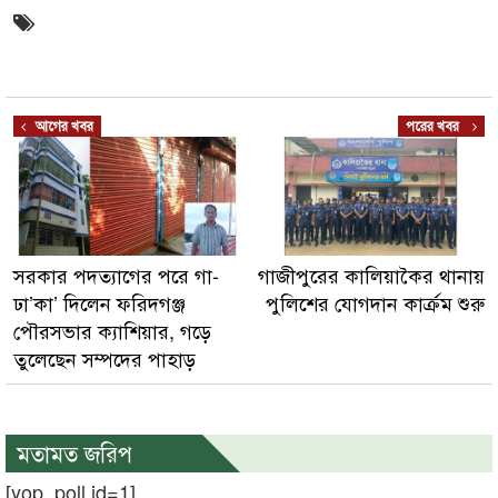
আগের খবর
পরের খবর
সরকার পদত্যাগের পরে গা-
গাজীপুরের কালিয়াকৈর থানায়
ঢা’কা’ দিলেন ফরিদগঞ্জ
পুলিশের যোগদান কার্ক্রম শুরু
পৌরসভার ক্যাশিয়ার, গড়ে
তুলেছেন সম্পদের পাহাড়
মতামত জরিপ
[yop_poll id=1]