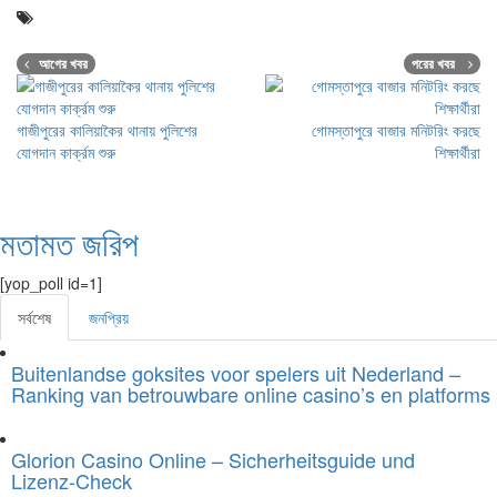
আগের খবর
পরের খবর
গাজীপুরের কালিয়াকৈর থানায় পুলিশের
গোমস্তাপুরে বাজার মনিটরিং করছে
যোগদান কার্ক্রম শুরু
শিক্ষার্থীরা
মতামত জরিপ
[yop_poll id=1]
সর্বশেষ
জনপ্রিয়
Buitenlandse goksites voor spelers uit Nederland –
Ranking van betrouwbare online casino’s en platforms
Glorion Casino Online – Sicherheitsguide und
Lizenz‑Check