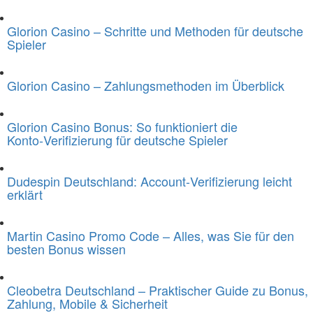
Glorion Casino – Schritte und Methoden für deutsche
Spieler
Glorion Casino – Zahlungsmethoden im Überblick
Glorion Casino Bonus: So funktioniert die
Konto‑Verifizierung für deutsche Spieler
Dudespin Deutschland: Account‑Verifizierung leicht
erklärt
Martin Casino Promo Code – Alles, was Sie für den
besten Bonus wissen
Cleobetra Deutschland – Praktischer Guide zu Bonus,
Zahlung, Mobile & Sicherheit