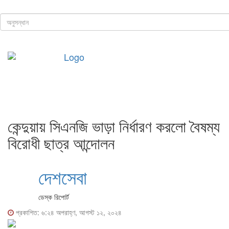
ঢাকা, ১০ই আগস্ট, ২০২৬ খ্রিস্টাব্দ
শিরোনাম
Buitenlandse goksites voor spelers uit Nederland – Ra
সারা বাংলা
কেন্দুয়ায় সিএনজি ভাড়া নির্ধারণ করলো বৈষম্য
বিরোধী ছাত্র আন্দোলন
দেশসেবা
ডেস্ক রিপোর্ট
প্রকাশিত: ৬:২৪ অপরাহ্ণ, আগস্ট ১২, ২০২৪