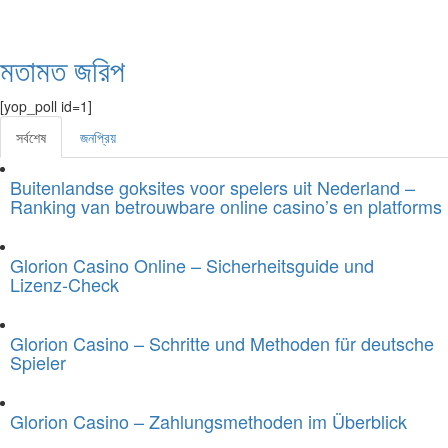
মতামত জরিপ
[yop_poll id=1]
সর্বশেষ
জনপ্রিয়
Buitenlandse goksites voor spelers uit Nederland –
Ranking van betrouwbare online casino’s en platforms
Glorion Casino Online – Sicherheitsguide und
Lizenz‑Check
Glorion Casino – Schritte und Methoden für deutsche
Spieler
Glorion Casino – Zahlungsmethoden im Überblick