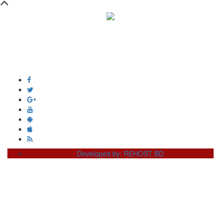
সম্পাদক ও প্রকাশক :
এইচ এম ওবায়দুল হক
দূর্গাপুর , দিঘীরপার , কুমিল্লা ৩৫০০ ।
+8809610978010
info@dainikdeshseba.com
Developed by: REHOST BD