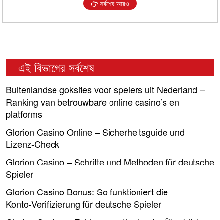
সর্বশেষ আরও
এই বিভাগের সর্বশেষ
Buitenlandse goksites voor spelers uit Nederland –
Ranking van betrouwbare online casino’s en
platforms
Glorion Casino Online – Sicherheitsguide und
Lizenz‑Check
Glorion Casino – Schritte und Methoden für deutsche
Spieler
Glorion Casino Bonus: So funktioniert die
Konto‑Verifizierung für deutsche Spieler