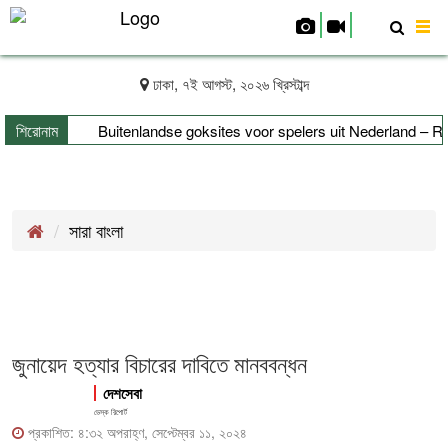
To
nav
ঢাকা, ৭ই আগস্ট, ২০২৬ খ্রিস্টাব্দ
শিরোনাম
Buitenlandse goksites voor spelers uit Nederland – Ra
সারা বাংলা
জুনায়েদ হত্যার বিচারের দাবিতে মানববন্ধন
দেশসেবা
ডেস্ক রিপোর্ট
প্রকাশিত: ৪:৩২ অপরাহ্ণ, সেপ্টেম্বর ১১, ২০২৪