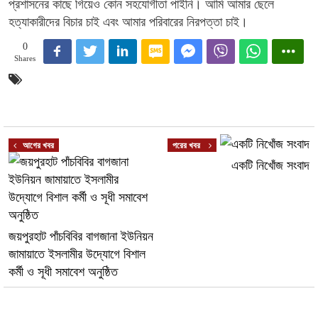
প্রশাসনের কাছে গিয়েও কোন সহযোগীতা পাইনি। আমি আমার ছেলে
হত্যাকারীদের বিচার চাই এবং আমার পরিবারের নিরপত্তা চাই।
0
Shares
আগের খবর
পরের খবর
একটি নিখোঁজ সংবাদ
জয়পুরহাট পাঁচবিবির বাগজানা ইউনিয়ন
জামায়াতে ইসলামীর উদ্যোগে বিশাল
কর্মী ও সূধী সমাবেশ অনুষ্ঠিত