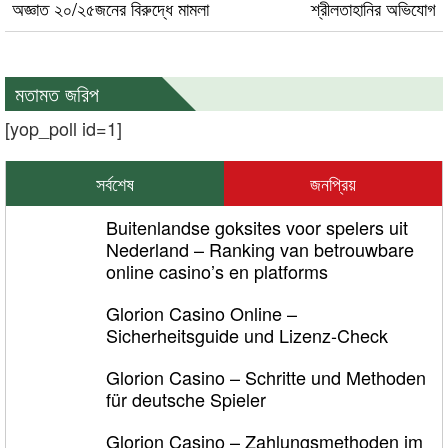
অজ্ঞাত ২০/২৫জনের বিরুদ্ধে মামলা
শ্রীলতাহানির অভিযোগ
মতামত জরিপ
[yop_poll id=1]
সর্বশেষ
জনপ্রিয়
Buitenlandse goksites voor spelers uit
Nederland – Ranking van betrouwbare
online casino’s en platforms
Glorion Casino Online –
Sicherheitsguide und Lizenz‑Check
Glorion Casino – Schritte und Methoden
für deutsche Spieler
Glorion Casino – Zahlungsmethoden im