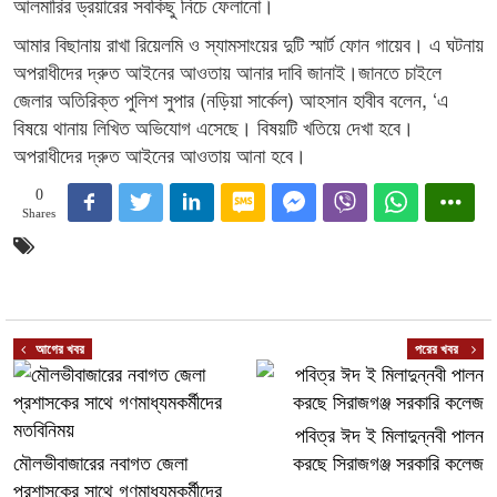
আলমারির ড্রয়ারের সবকিছু নিচে ফেলানো।
আমার বিছানায় রাখা রিয়েলমি ও স্যামসাংয়ের দুটি স্মার্ট ফোন গায়েব। এ ঘটনায়
অপরাধীদের দ্রুত আইনের আওতায় আনার দাবি জানাই।জানতে চাইলে
জেলার অতিরিক্ত পুলিশ সুপার (নড়িয়া সার্কেল) আহসান হাবীব বলেন, ‘এ
বিষয়ে থানায় লিখিত অভিযোগ এসেছে। বিষয়টি খতিয়ে দেখা হবে।
অপরাধীদের দ্রুত আইনের আওতায় আনা হবে।
0
Shares
আগের খবর
পরের খবর
পবিত্র ঈদ ই মিলাদুন্নবী পালন
মৌলভীবাজারের নবাগত জেলা
করছে সিরাজগঞ্জ সরকারি কলেজ
প্রশাসকের সাথে গণমাধ্যমকর্মীদের