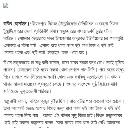
শরীয়তপুরে নিউজ টোয়েন্টিফোর টেলিভিশন ও জাগো নিউজ
রাকিব হোসাইন।
টুয়েন্টিফোরের জেলা প্রতিনিধি বিধান মজুমদারের বাসায় দুর্ধর্ষ চুরির ঘটনা
ঘটেছে। সোমবার ভোররাতে সদর উপজেলার রুদ্রকর ইউনিয়নের চর সোনামুখী
এলাকায় এ ঘটনা ঘটে।এসময় ঘরে থাকা নগদ দুই লাখ টাকা ও দুই ভরি
সোনার গহনা এবং দুটি স্মার্ট মোবাইল ফোন খোয়া যায়।
বিধান মজুমদারের মা মঞ্জু রানী জানান, রাতে ঘরের দরজা বন্ধ রেখে সবাই ঘুমিয়ে
পড়েন। ভোরবেলা উঠে ঘরের দরজা খোলা দেখতে পান তিনি। পরে ঘরের মধ্যে
গিয়ে দেখতে পান স্টিলের আলমারি খোলা এবং সবকিছু এলোমেলো।এ ঘটনায়
থানায় মামলা দায়েরের প্রস্তুতি চলছে। তদন্ত সাপেক্ষে সুষ্ঠু বিচারের দাবি
জানিয়েছে ভুক্তভোগী পরিবার।
মঞ্জু রানী বলেন, ‘বাহিরে প্রচুর বৃষ্টির ছিল। রাত ২টার পরে চোরেরা ঘরে ঢোকে।
তারা আলমারি ভেঙে ছেলের বিয়ের জন্য রাখা নগদ দুই লাখ টাকা ও দুই ভরি
সোনার গহনা নিয়ে যায়। আমরা এই ঘটনার সুষ্ঠু বিচার চাই।বিধান মজুমদারের
ছোট ভাই দুরন্ত মজুমদার বলেন, ‘বাবা-মায়ের ডাক শুনে উঠে দেখি আমাদের