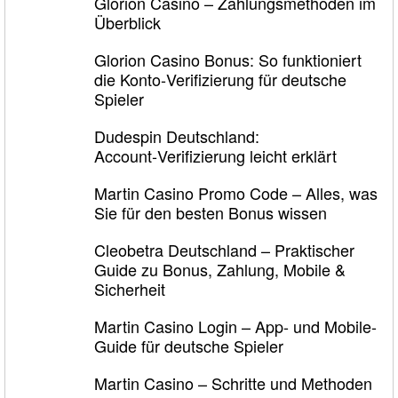
Glorion Casino – Zahlungsmethoden im
Überblick
Glorion Casino Bonus: So funktioniert
die Konto‑Verifizierung für deutsche
Spieler
Dudespin Deutschland:
Account‑Verifizierung leicht erklärt
Martin Casino Promo Code – Alles, was
Sie für den besten Bonus wissen
Cleobetra Deutschland – Praktischer
Guide zu Bonus, Zahlung, Mobile &
Sicherheit
Martin Casino Login – App- und Mobile-
Guide für deutsche Spieler
Martin Casino – Schritte und Methoden