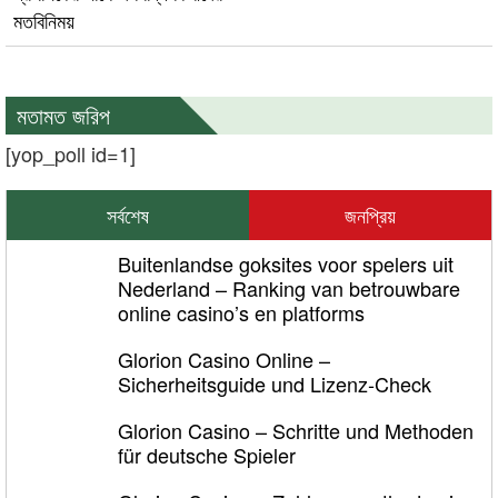
মতবিনিময়
মতামত জরিপ
[yop_poll id=1]
সর্বশেষ
জনপ্রিয়
Buitenlandse goksites voor spelers uit
Nederland – Ranking van betrouwbare
online casino’s en platforms
Glorion Casino Online –
Sicherheitsguide und Lizenz‑Check
Glorion Casino – Schritte und Methoden
für deutsche Spieler