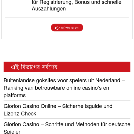
für Registrierung, Bonus und schnelle
Auszahlungen
সর্বশেষ আরও
এই বিভাগের সর্বশেষ
Buitenlandse goksites voor spelers uit Nederland –
Ranking van betrouwbare online casino’s en
platforms
Glorion Casino Online – Sicherheitsguide und
Lizenz‑Check
Glorion Casino – Schritte und Methoden für deutsche
Spieler