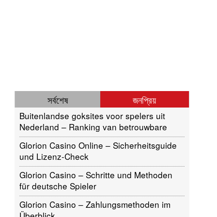
সর্বশেষ
জনপ্রিয়
Buitenlandse goksites voor spelers uit
Nederland – Ranking van betrouwbare
online casino’s en platforms
Glorion Casino Online – Sicherheitsguide
und Lizenz‑Check
Glorion Casino – Schritte und Methoden
für deutsche Spieler
Glorion Casino – Zahlungsmethoden im
Überblick