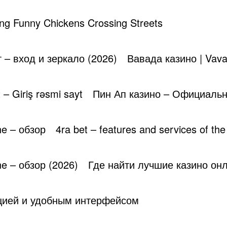
ing Funny Chickens Crossing Streets
 – вход и зеркало (2026)
Вавада казино | Vav
– Giriş rəsmi sayt
Пин Ап казино – Официальны
e – обзор
4ra bet – features and services of the
e – обзор (2026)
Где найти лучшие казино он
ацией и удобным интерфейсом