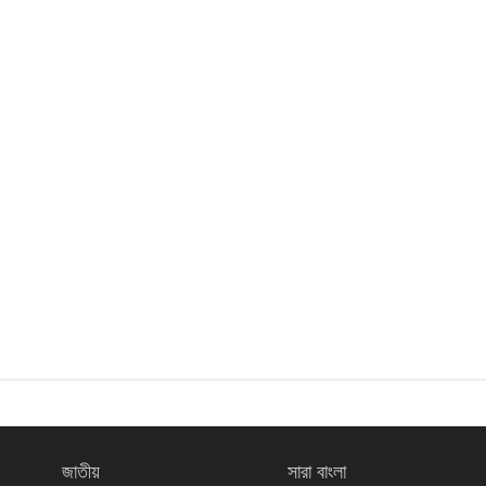
জাতীয়
সারা বাংলা