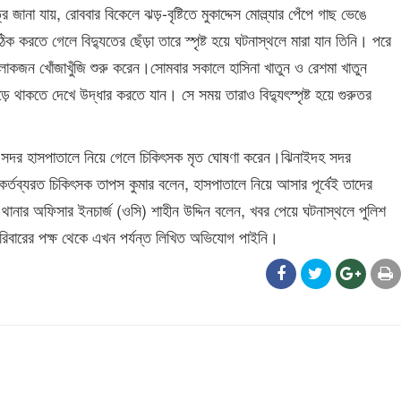
 জানা যায়, রোববার বিকেলে ঝড়-বৃষ্টিতে মুকাদ্দেস মোল্ল্যার পেঁপে গাছ ভেঙে
ক করতে গেলে বিদ্যুতের ছেঁড়া তারে স্পৃষ্ট হয়ে ঘটনাস্থলে মারা যান তিনি। পরে
 লোকজন খোঁজাখুঁজি শুরু করেন।সোমবার সকালে হাসিনা খাতুন ও রেশমা খাতুন
 পড়ে থাকতে দেখে উদ্ধার করতে যান। সে সময় তারাও বিদ্যুৎস্পৃষ্ট হয়ে গুরুতর
হ সদর হাসপাতালে নিয়ে গেলে চিকিৎসক মৃত ঘোষণা করেন।ঝিনাইদহ সদর
কর্তব্যরত চিকিৎসক তাপস কুমার বলেন, হাসপাতালে নিয়ে আসার পূর্বেই তাদের
থানার অফিসার ইনচার্জ (ওসি) শাহীন উদ্দিন বলেন, খবর পেয়ে ঘটনাস্থলে পুলিশ
িবারের পক্ষ থেকে এখন পর্যন্ত লিখিত অভিযোগ পাইনি।