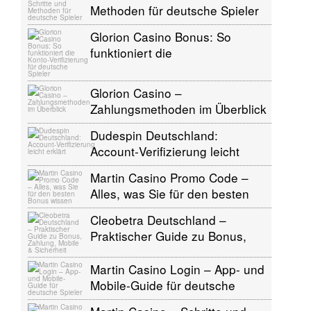
Methoden für deutsche Spieler
Glorion Casino Bonus: So
funktioniert die
Konto‑Verifizierung für deutsche
Spieler
Glorion Casino –
Zahlungsmethoden im Überblick
Dudespin Deutschland:
Account‑Verifizierung leicht
erklärt
Martin Casino Promo Code –
Alles, was Sie für den besten
Bonus wissen
Cleobetra Deutschland –
Praktischer Guide zu Bonus,
Zahlung, Mobile & Sicherheit
Martin Casino Login – App- und
Mobile-Guide für deutsche
Spieler