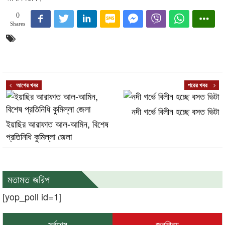
0
Shares
আগের খবর
পরের খবর
নদী গর্ভে বিলীন হচ্ছে বসত ভিটা
ইয়াছির আরাফাত আল-আমিন, বিশেষ
প্রতিনিধি কুমিল্লা জেলা
মতামত জরিপ
[yop_poll id=1]
সর্বশেষ
জনপ্রিয়