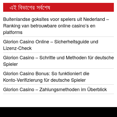
এই বিভাগের সর্বশেষ
Buitenlandse goksites voor spelers uit Nederland –
Ranking van betrouwbare online casino’s en
platforms
Glorion Casino Online – Sicherheitsguide und
Lizenz‑Check
Glorion Casino – Schritte und Methoden für deutsche
Spieler
Glorion Casino Bonus: So funktioniert die
Konto‑Verifizierung für deutsche Spieler
Glorion Casino – Zahlungsmethoden im Überblick