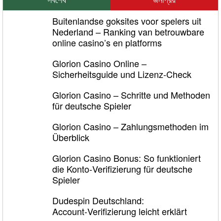
Buitenlandse goksites voor spelers uit
Nederland – Ranking van betrouwbare
online casino’s en platforms
Glorion Casino Online –
Sicherheitsguide und Lizenz‑Check
Glorion Casino – Schritte und Methoden
für deutsche Spieler
Glorion Casino – Zahlungsmethoden im
Überblick
Glorion Casino Bonus: So funktioniert
die Konto‑Verifizierung für deutsche
Spieler
Dudespin Deutschland:
Account‑Verifizierung leicht erklärt