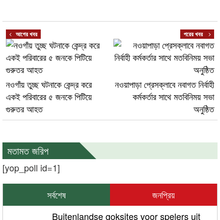
আগের খবর
পরের খবর
নওগাঁয় তুচ্ছ ঘটনাকে কেন্দ্র করে
নওয়াপাড়া প্রেসক্লাবে নবাগত নির্বাহী
একই পরিবারের ৫ জনকে পিটিয়ে
কর্মকর্তার সাথে মতবিনিময় সভা
গুরুতর আহত
অনুষ্ঠিত
মতামত জরিপ
[yop_poll id=1]
সর্বশেষ
জনপ্রিয়
Buitenlandse goksites voor spelers uit