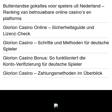
Buitenlandse goksites voor spelers uit Nederland –
Ranking van betrouwbare online casino’s en
platforms
Glorion Casino Online – Sicherheitsguide und
Lizenz‑Check
Glorion Casino – Schritte und Methoden für deutsche
Spieler
Glorion Casino Bonus: So funktioniert die
Konto‑Verifizierung für deutsche Spieler
Glorion Casino – Zahlungsmethoden im Überblick