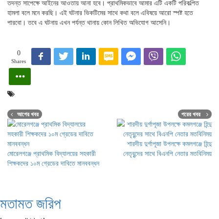
তদন্ত সাপেক্ষে আইনের আওতায় আনা হবে। প্রাথমিকভাবে আমার এটি একটি পরিকল্পিত
হামলা বলে মনে করছি। এই ঘটনার ভিকটিমের সাথে কথা বলে এবিষয়ে আরো স্পষ্ট হতে
পারবো। তবে এ ঘটনায় এখন পর্যন্ত থানায় কোন লিখিত অভিযোগ আসেনি।
0
Shares
আগের খবর
পরের খবর
শারদীয় দুর্গাপূজা উপলক্ষে কমলগঞ্জে হিন্দু
মোরেলগঞ্জে প্রাথমিক বিদ্যালয়ের সহকারী
নেতৃবৃন্দের সাথে বিএনপি নেতার মতবিনিময়
শিক্ষকদের ১০ম গ্রেডের দাবিতে মানববন্ধন
মতামত জরিপ