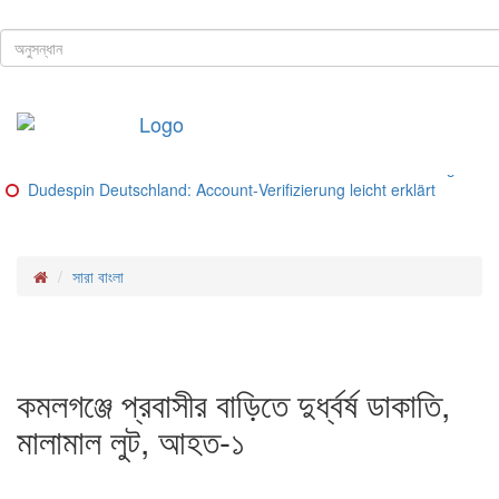
ঢাকা, ৭ই আগস্ট, ২০২৬ খ্রিস্টাব্দ
শিরোনাম
Buitenlandse goksites voor spelers uit Nederland – Ranking van be
Glorion Casino Online – Sicherheitsguide und Lizenz‑Check
Glorion Casino – Schritte und Methoden für deutsche Spieler
Glorion Casino – Zahlungsmethoden im Überblick
Glorion Casino Bonus: So funktioniert die Konto‑Verifizierung für d
Dudespin Deutschland: Account‑Verifizierung leicht erklärt
সারা বাংলা
কমলগঞ্জে প্রবাসীর বাড়িতে দুর্ধ্বর্ষ ডাকাতি,
মালামাল লুট, আহত-১