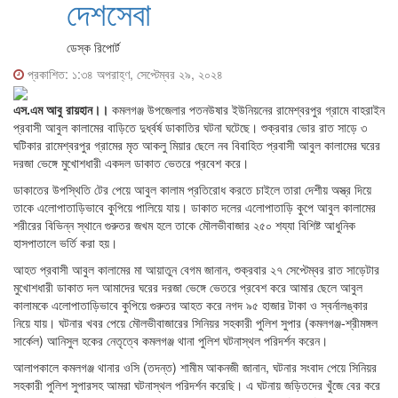
দেশসেবা
ডেস্ক রিপোর্ট
প্রকাশিত: ১:৩৪ অপরাহ্ণ, সেপ্টেম্বর ২৯, ২০২৪
এস.এম আবু রায়হান।।
কমলগঞ্জ উপজেলার পতনউষার ইউনিয়নের রামেশ্বরপুর গ্রামে বাহরাইন
প্রবাসী আবুল কালামের বাড়িতে দুর্ধ্বর্ষ ডাকাতির ঘটনা ঘটেছে। শুক্রবার ভোর রাত সাড়ে ৩
ঘটিকার রামেশ্বরপুর গ্রামের মৃত আকলু মিয়ার ছেলে নব বিবাহিত প্রবাসী আবুল কালামের ঘরের
দরজা ভেঙ্গে মুখোশধারী একদল ডাকাত ভেতরে প্রবেশ করে।
ডাকাতের উপস্থিতি টের পেয়ে আবুল কালাম প্রতিরোধ করতে চাইলে তারা দেশীয় অস্ত্র দিয়ে
তাকে এলোপাতাড়িভাবে কুপিয়ে পালিয়ে যায়। ডাকাত দলের এলোপাতাড়ি কুপে আবুল কালামের
শরীরের বিভিন্ন স্থানে গুরুতর জখম হলে তাকে মৌলভীবাজার ২৫০ শয্যা বিশিষ্ট আধুনিক
হাসপাতালে ভর্তি করা হয়।
আহত প্রবাসী আবুল কালামের মা আয়াতুন বেগম জানান, শুক্রবার ২৭ সেপ্টেম্বর রাত সাড়েটার
মুখোশধারী ডাকাত দল আমাদের ঘরের দরজা ভেঙ্গে ভেতরে প্রবেশ করে আমার ছেলে আবুল
কালামকে এলোপাতাড়িভাবে কুপিয়ে গুরুতর আহত করে নগদ ৯৫ হাজার টাকা ও স্বর্নালঙ্কার
নিয়ে যায়। ঘটনার খবর পেয়ে মৌলভীবাজারের সিনিয়র সহকারী পুলিশ সুপার (কমলগঞ্জ-শ্রীমঙ্গল
সার্কেল) আনিসুল হকের নেতৃত্বে কমলগঞ্জ থানা পুলিশ ঘটনাস্থল পরিদর্শন করেন।
আলাপকালে কমলগঞ্জ থানার ওসি (তদন্ত) শামীম আকনজী জানান, ঘটনার সংবাদ পেয়ে সিনিয়র
সহকারী পুলিশ সুপারসহ আমরা ঘটনাস্থল পরিদর্শন করেছি। এ ঘটনায় জড়িতদের খুঁজে বের করে