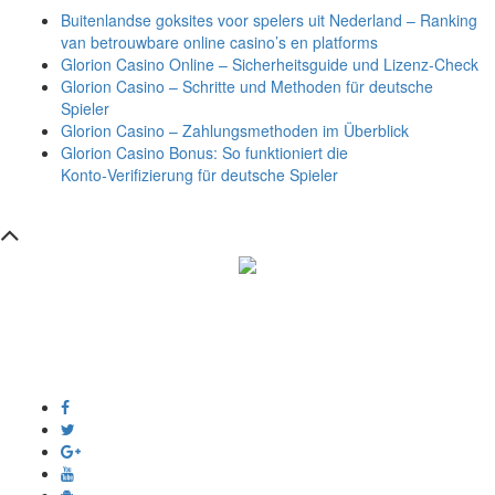
Buitenlandse goksites voor spelers uit Nederland – Ranking
van betrouwbare online casino’s en platforms
Glorion Casino Online – Sicherheitsguide und Lizenz‑Check
Glorion Casino – Schritte und Methoden für deutsche
Spieler
Glorion Casino – Zahlungsmethoden im Überblick
Glorion Casino Bonus: So funktioniert die
Konto‑Verifizierung für deutsche Spieler
সম্পাদক ও প্রকাশক :
এইচ এম ওবায়দুল হক
দূর্গাপুর , দিঘীরপার , কুমিল্লা ৩৫০০ ।
+8809610978010
info@dainikdeshseba.com