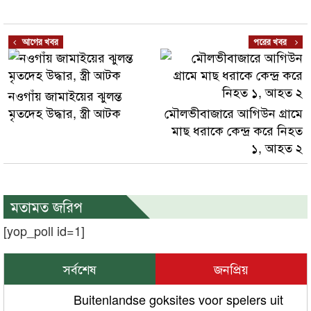
আগের খবর
পরের খবর
নওগাঁয় জামাইয়ের ঝুলন্ত
মৃতদেহ উদ্ধার, স্ত্রী আটক
মৌলভীবাজারে আগিউন গ্রামে
মাছ ধরাকে কেন্দ্র করে নিহত
১, আহত ২
মতামত জরিপ
[yop_poll id=1]
সর্বশেষ
জনপ্রিয়
Buitenlandse goksites voor spelers uit