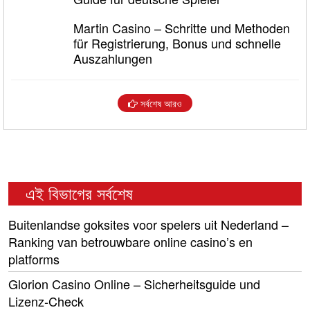
Martin Casino – Schritte und Methoden
für Registrierung, Bonus und schnelle
Auszahlungen
সর্বশেষ আরও
এই বিভাগের সর্বশেষ
Buitenlandse goksites voor spelers uit Nederland –
Ranking van betrouwbare online casino’s en
platforms
Glorion Casino Online – Sicherheitsguide und
Lizenz‑Check