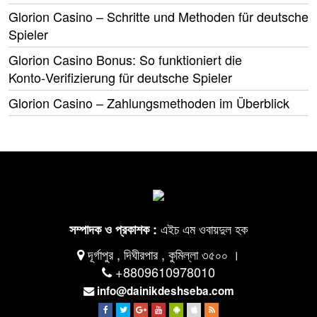
Glorion Casino – Schritte und Methoden für deutsche
Spieler
Glorion Casino Bonus: So funktioniert die
Konto‑Verifizierung für deutsche Spieler
Glorion Casino – Zahlungsmethoden im Überblick
এইচ এম ওবায়দুল হক
সম্পাদক ও প্রকাশক :
দূর্গাপুর , দিঘীরপার , কুমিল্লা ৩৫০০ ।
+8809610978010
info@dainikdeshseba.com