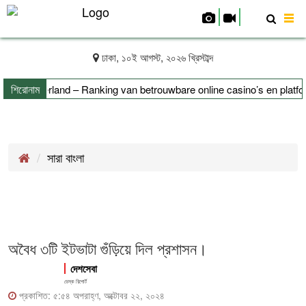
To
nav
ঢাকা, ১০ই আগস্ট, ২০২৬ খ্রিস্টাব্দ
শিরোনাম
uit Nederland – Ranking van betrouwbare online casino’s en platfor
izierung leicht erklärt
সারা বাংলা
অবৈধ ৩টি ইটভাটা গুঁড়িয়ে দিল প্রশাসন।
দেশসেবা
ডেস্ক রিপোর্ট
প্রকাশিত: ৫:৫৪ অপরাহ্ণ, অক্টোবর ২২, ২০২৪