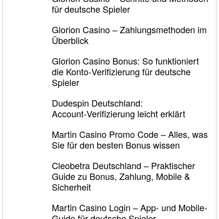
für deutsche Spieler
Glorion Casino – Zahlungsmethoden im
Überblick
Glorion Casino Bonus: So funktioniert
die Konto‑Verifizierung für deutsche
Spieler
Dudespin Deutschland:
Account‑Verifizierung leicht erklärt
Martin Casino Promo Code – Alles, was
Sie für den besten Bonus wissen
Cleobetra Deutschland – Praktischer
Guide zu Bonus, Zahlung, Mobile &
Sicherheit
Martin Casino Login – App- und Mobile-
Guide für deutsche Spieler