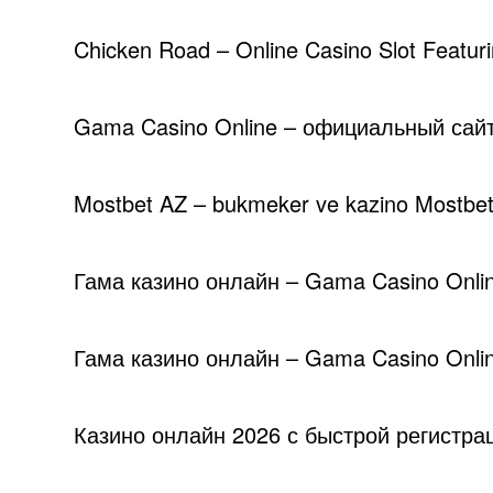
Chicken Road – Online Casino Slot Featur
Gama Casino Online – официальный сайт
Mostbet AZ – bukmeker ve kazino Mostbet 
Гама казино онлайн – Gama Casino Onlin
Гама казино онлайн – Gama Casino Onlin
Казино онлайн 2026 с быстрой регистр