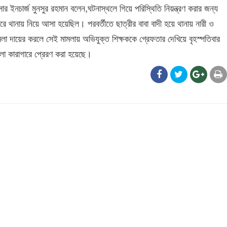
িসার ইনচার্জ মুনসুর রহমান বলেন,ঘটনাস্থলে গিয়ে পরিস্থিতি নিয়ন্ত্রণ করার জন্য
 থানায় নিয়ে আসা হয়েছিল। পরবর্তীতে ছাত্রীর বাবা বাদী হয়ে থানায় নারী ও
মলা দায়ের করলে সেই মামলায় অভিযুক্ত শিক্ষককে গ্রেফতার দেখিয়ে বৃহস্পতিবার
লা কারাগারে প্রেরণ করা হয়েছে।