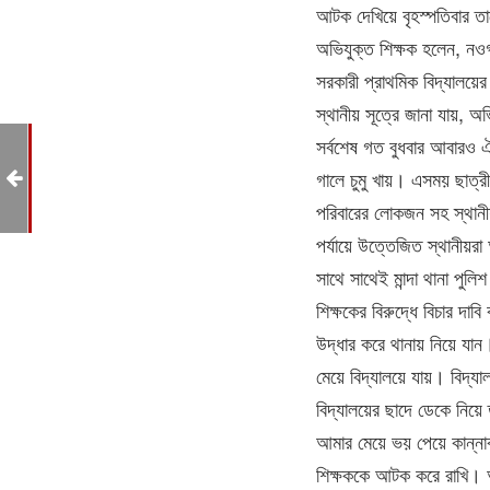
আটক দেখিয়ে বৃহস্পতিবার তা
অভিযুক্ত শিক্ষক হলেন, নওগ
সরকারী প্রাথমিক বিদ্যালয়ের
স্থানীয় সূত্রে জানা যায়, অ
সর্বশেষ গত বুধবার আবারও ঐ 
গালে চুমু খায়। এসময় ছাত্র
পরিবারের লোকজন সহ স্থানী
পর্যায়ে উত্তেজিত স্থানীয়র
সাথে সাথেই মান্দা থানা প
শিক্ষকের বিরুদ্ধে বিচার দা
উদ্ধার করে থানায় নিয়ে য
মেয়ে বিদ্যালয়ে যায়। বিদ্য
বিদ্যালয়ের ছাদে ডেকে নিয়ে 
আমার মেয়ে ভয় পেয়ে কান্না
শিক্ষককে আটক করে রাখি। আম