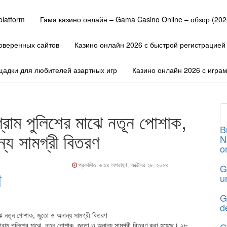
platform
Гама казино онлайн – Gama Casino Online – обзор (202
роверенных сайтов
Казино онлайн 2026 с быстрой регистрацие
щадки для любителей азартных игр
Казино онлайн 2026 с играм
্রাম পুলিশের মাঝে নতূন পোশাক,
B
্য সামগ্রী বিতরণ
N
o
প্রকাশিত: ৬:১৪ অপরাহ্ণ, অক্টোবর ২৮, ২০২৪
G
া
u
G
d
্রাম পুলিশের মাঝে নতূন পোশাক, জুতো ও অনান্য সামগ্রী বিতরণ করা হয়েছে। ২৮