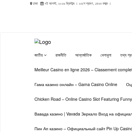
ঢাকা
৭ই আগস্ট, ২০২৬ খ্রিস্টাব্দ । ২৩শে শ্রাবণ, ১৪৩৩ বঙ্গাব্দ ।
জাতীয়
রাজনীতি
আন্তর্জাতিক
খেলাধুলা
তথ্য প্র
Meilleur Casino en ligne 2026 – Classement comple
Гама казино онлайн – Gama Casino Online
Оц
Chicken Road – Online Casino Slot Featuring Funny
Вавада казино | Vavada Зеркало Вход на официа
Пин Ап казино – Официальный сайт Pin Up Casino