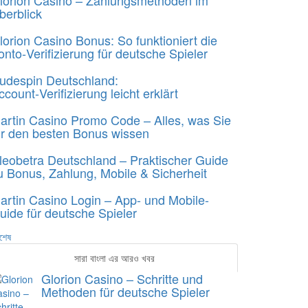
lorion Casino – Zahlungsmethoden im
berblick
lorion Casino Bonus: So funktioniert die
onto‑Verifizierung für deutsche Spieler
udespin Deutschland:
ccount‑Verifizierung leicht erklärt
artin Casino Promo Code – Alles, was Sie
ür den besten Bonus wissen
leobetra Deutschland – Praktischer Guide
u Bonus, Zahlung, Mobile & Sicherheit
artin Casino Login – App- und Mobile-
uide für deutsche Spieler
বশেষ
সারা বাংলা এর আরও খবর
Glorion Casino – Schritte und
Methoden für deutsche Spieler