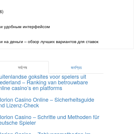
6)
й и удобным интерфейсом
и на деньги – обзор лучших вариантов для ставок
সর্বশেষ
জনপ্রিয়
uitenlandse goksites voor spelers uit
ederland – Ranking van betrouwbare
nline casino’s en platforms
lorion Casino Online – Sicherheitsguide
nd Lizenz‑Check
lorion Casino – Schritte und Methoden für
eutsche Spieler