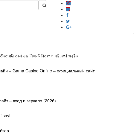
তীয়তাবাদী তরুণদলের লিফলেট বিতরণ ও পরিচয়পর্ব অনুষ্ঠিত ।
лайн – Gama Casino Online – официальный сайт
айт – вход и зеркало (2026)
i sayt
обзор