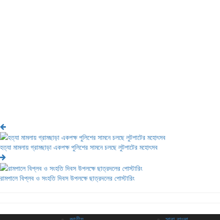
হত্যা মামলায় গ্রামছাড়া একপক্ষ পুলিশের সামনে চলছে লুটপাটের মহোৎসব
রামপালে বিপ্লব ও সংহতি দিবস উপলক্ষে ছাত্রদলের পোস্টারিং
জাতীয়
সারা বাংলা