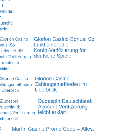
Glorion Casino Bonus: So
funktioniert die
Konto‑Verifizierung für
deutsche Spieler
Glorion Casino –
Zahlungsmethoden im
Überblick
Dudespin Deutschland:
Account‑Verifizierung
leicht erklärt
Martin Casino Promo Code – Alles,