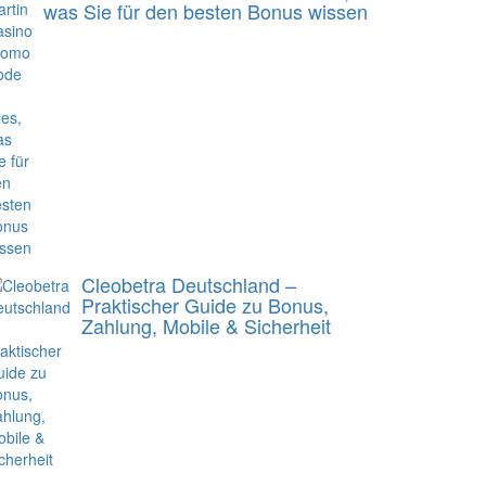
was Sie für den besten Bonus wissen
Cleobetra Deutschland –
Praktischer Guide zu Bonus,
Zahlung, Mobile & Sicherheit