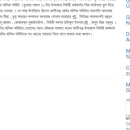
G
মালিক সমিতি ।বুধবার সকাল ১১ টায় উপজেলা নির্বাহী কর্মকর্তার নিজ কার্যালয়ে ফুল দিয়ে
Ü
িতির নেতারা । সে সময় উপস্থিত ছিলেন কালীগঞ্জ মোটর মালিক সমিতির সভাপতি আলহাজ
G
পন মিয়া , যুগ্ম সাধারন সম্পাদক আলহাজ গোলাম সরোয়ার পুটু, সিনিয়র সহসভাপহি আব্দুল
K
 জামান , কোষাধক্ষ্য সুজাউদ্দৌলা , নির্বাহী সদস্য রফিকুল ইসলাম মন্টু , মাসুদ মিয়া প্রমুখ ।
টর মালিক সমিতির নেতাদের সাথে সৌজন্য সাক্ষাত করেন কালীগঞ্জ উপজেলা নির্বাহী কর্মকর্তা
D
োটর মালিক সমিতিকে সব ধরনের সহায়তা দিয়ে পাশে থাকার কথা জানান।
A
M
f
C
z
M
G
সর্