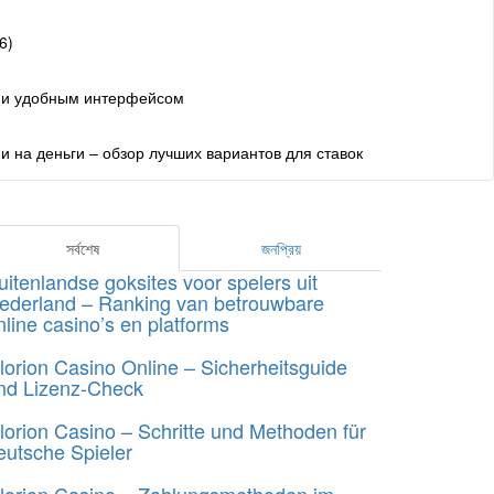
6)
й и удобным интерфейсом
и на деньги – обзор лучших вариантов для ставок
সর্বশেষ
জনপ্রিয়
uitenlandse goksites voor spelers uit
ederland – Ranking van betrouwbare
nline casino’s en platforms
lorion Casino Online – Sicherheitsguide
nd Lizenz‑Check
lorion Casino – Schritte und Methoden für
eutsche Spieler