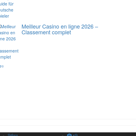
Meilleur Casino en ligne 2026 –
Classement complet
রও
নির্যাতন
ছবি