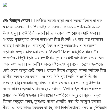
নির্বাচিত সরকার ছাড়া দেশে স্বস্তি ফিরবে না বলে
মোঃ রিয়াজুল সোহাগ।।
মন্তব্য করেছেন বিএন‌পির ভাইস চেয়ারম্যান ও সা‌বেক প্রতিমন্ত্রী বরকত
উল্ল্যাহ বুলু। তাই তিনি দ্রুত নির্বাচনের রোডম্যাপ ঘোষণার দা‌বি জা‌নান।
গণতন্ত্র পুনরুদ্ধা‌রে দে‌শের জনগণ‌কে নি‌য়ে বিএন‌পি ১৭ বছর ধ‌রে আন্দোলন
করেছে।রোববার (১৭ নভেম্বর) বিকা‌লে ডেঙ্গু প্রতি‌রো‌ধে গণ‌স‌চেতনতা
বাড়া‌নোর ল‌ক্ষ্যে আলোচনা সভা ও লিফ‌লেট বিতরণ কর্মসূ‌চি‌তে রাজধানীর
তেজগাঁও ম‌ণিপুরীপাড়ায় এয়ার‌পোর্টরোড সুপার মা‌র্কেটে আয়োজিত সভায় তিনি
এসব কথা বলেন।অন্তর্বর্তী সরকা‌রের উ‌দ্দে‌শ্যে বুৃৃলু ব‌লেন, দেশের জনগণের
ভোট দেয়ার রাস্তা তৈরি করুন। তারেক জিয়ার নেতৃত্বে আমরা সবাইকে নিয়ে
জাতীয় সরকার গঠন করবো। এ সময় তিনি ফ্যাসিবাদী আওয়ামী লী‌গের
বিরু‌দ্ধে ছাত্র জনতার আন্দোল‌নে যারা আহত হ‌য়ে‌ছেন তা‌দের সুচিকিৎসায়
আরো কার্যকর ভূ‌মিকা নেয়ার আহ্বান জানান।মির্জা ফাউ‌ন্ডেশ‌নের প্রতিষ্ঠাতা
চেয়ারম্যান মির্জা মাজহারুল ইসলামের সভাপ‌তি‌ত্বে অনুষ্ঠা‌নে প্রধান বক্তা
হিসেবে বক্তৃতা করেন, যুবদ‌লের সা‌বেক কেন্দ্রীয় সভাপ‌তি সাইফুল ইসলাম
নীরব।এ সময় আরও বক্তব্য রাখেন, ঢাকা বিশ্ব‌বিদ্যালয়ে খাদ্য ও পুষ্ঠিবিজ্ঞান