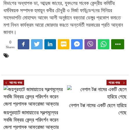
বিভা‌গের অধ্যাপক ডা, আব্দুজ জা‌হের, যুবদ‌লের সা‌বেক কেন্দ্রীয় কমিটির
ধর্মবিষয়ক সম্পাদক হুমায়ুন কবীর চৌধুরী ও মির্জা ফাউ‌ন্ডেশ‌নের সি‌নিয়র
সহসভাপ‌তি ‌মোহাম্মদ আবেদ আলী অনুষ্ঠানে বক্তারা ডেঙ্গুর প্রকোপ কমা‌তে
মশা নিধন কার্যক্রম আরো জোরদার কর‌তে অন্তর্বর্তী সরকা‌রের প্রতি আহ্বান
জানান।
0
Shares
আগের খবর
পরের খবর
নেপাল টপ্প নামের একটি ছেলে হারিয়ে
জয়পুরহাটে জামায়াতের স্বল্পমূল্যের
গেছে
সবজি বিক্রয় কেন্দ্র পরিদর্শন করেন
জেলা প্রশাসক আফরোজা আক্তার