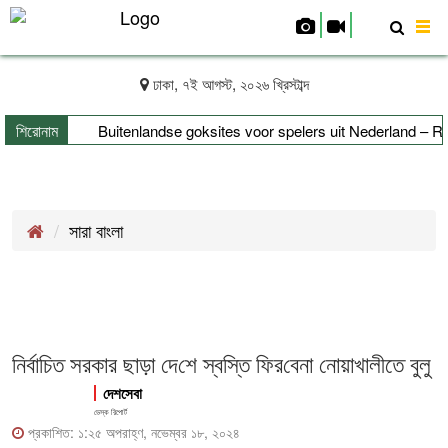
To
nav
ঢাকা, ৭ই আগস্ট, ২০২৬ খ্রিস্টাব্দ
শিরোনাম
Buitenlandse goksites voor spelers uit Nederland – Ra
সারা বাংলা
নির্বা‌চিত সরকার ছাড়া দে‌শে স্ব‌স্তি ফির‌বেনা নোয়াখালীতে বুলু
দেশসেবা
ডেস্ক রিপোর্ট
প্রকাশিত: ১:২৫ অপরাহ্ণ, নভেম্বর ১৮, ২০২৪