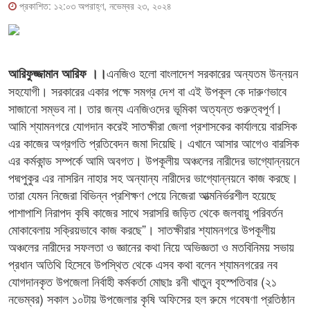
প্রকাশিত: ১২:০৩ অপরাহ্ণ, নভেম্বর ২৩, ২০২৪
এনজিও হলো বাংলাদেশ সরকারের অন্যতম উন্নয়ন
আরিফুজ্জামান আরিফ ।।
সহযোগী। সরকারের একার পক্ষে সমগ্র দেশ বা এই উপকূল কে দারুণভাবে
সাজানো সম্ভব না। তার জন্য এনজিওদের ভূমিকা অত্যন্ত গুরুত্বপূর্ণ।
আমি শ্যামনগরে যোগদান করেই সাতক্ষীরা জেলা প্রশাসকের কার্যালয়ে বারসিক
এর কাজের অগ্রগতি প্রতিবেদন জমা দিয়েছি। এখানে আসার আগেও বারসিক
এর কর্মকান্ড সম্পর্কে আমি অবগত। উপকূলীয় অঞ্চলের নারীদের ভাগ্যোন্নয়নে
পদ্মপুকুর এর নাসরিন নাহার সহ অন্যান্য নারীদের ভাগ্যোন্নয়নে কাজ করছে।
তারা যেমন নিজেরা বিভিন্ন প্রশিক্ষণ পেয়ে নিজেরা আত্মনির্ভরশীল হয়েছে
পাশাপাশি নিরাপদ কৃষি কাজের সাথে সরাসরি জড়িত থেকে জলবায়ু পরিবর্তন
মোকাবেলায় সক্রিয়ভাবে কাজ করছে”। সাতক্ষীরার শ্যামনগরে উপকূলীয়
অঞ্চলের নারীদের সফলতা ও জ্ঞানের কথা নিয়ে অভিজ্ঞতা ও মতবিনিময় সভায়
প্রধান অতিথি হিসেবে উপস্থিত থেকে এসব কথা বলেন শ্যামনগরের নব
যোগদানকৃত উপজেলা নির্বাহী কর্মকর্তা মোছাঃ রনী খাতুন বৃহস্পতিবার (২১
নভেম্বর) সকাল ১০টায় উপজেলার কৃষি অফিসের হল রুমে গবেষণা প্রতিষ্ঠান