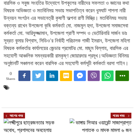
বারসিক ও সবুজ সংহতির উদ্যোগে উপকূলের নারীদের সফলতা ও জ্ঞানের কথা
বিষয়ক অভিজ্ঞতা ও মতবিনিময় সভায় সভাপতিত্ব করেন ধুমঘাট শাপলা নারী
উন্নয়ন সংগঠন এর সভানেত্রী কৃষাণী অল্পনা রাণী মিস্ত্রি। মতবিনিময় সভায়
বক্তব্য রাখেন উপজেলা কৃষি কর্মকর্তা মো. নাজমুল হুদা, উপজেলা সমাজসেবা
কর্মকর্তা মো. আরিফুজ্জামান, উপজেলা প্রাণী সম্পদ ও ভেটেরিনারি সার্জন ডাঃ
সুব্রত কুমার বিশ্বাস, সিডিও’র নির্বাহী পরিচালক গাজী ইমরান, উপজেলা মহিলা
বিষয়ক কর্মকর্তার কার্যালয়ের জেন্ডার প্রমোটর মো. মাছুম বিল্লাহ, বারসিক এর
সহযোগী আঞ্চলিক সমন্বয়কারী রামকৃষ্ণ জোয়ারদার প্রমূখ।অভিজ্ঞতা বিনিময়
অনুষ্ঠানটি সঞ্চালনা করেন বারসিক এর সহযোগী কর্মসূচী কর্মকর্তা বরসা গাইন।
0
Shares
আগের খবর
পরের খবর