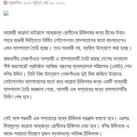
প্রকাশিত: ৯:২৭ পূর্বাহ্ণ, মার্চ ২৮, ২০২০
মহামারী করোনা ভাইরাসে আক্রান্ত রোগীদের চিকিৎসার জন্য চীনের উহান
শহরে জরুরী ভিত্তিতে নির্মিত লেইশেনশান হাসপাতালের মতো বাংলাদেশেও
এমন হাসপাতাল তৈরি হচ্ছে। তবে সরকারী নয়, ব্যক্তি উদ্যোগে করা হচ্ছে।
রাজধানীর তেজগাঁওয়ে অস্থায়ী এ হাসপাতালটি তৈরি করছে দেশের অন্যতম
শীর্ষ করপোরেট প্রতিষ্ঠান আকিজ গ্রুপের ব্যবস্থাপনা পরিচালক (এমডি) শেখ
বশির উদ্দিন। তিনি নিজ উদ্যোগে তেজগাঁওয়ে দুই বিঘা জমিতে উহানের
লেইশেনশান হাসপাতালের মতো করে করোনা চিকিৎসার জন্য একটি অস্থায়ী
হাসপাতাল তৈরি করজানা গেছে, আগামী এক সপ্তাহের মধ্যে হাসপাতালটির
নির্মাণ শেষ হবে।
সেই সঙ্গে পরবর্তী এক সপ্তাহের মধ্যে চিকিৎসা সরঞ্জাম বসানো হবে। এরপর
বিনামূল্যে করোনা আক্রান্ত রোগীদের চিকিৎসা দেয়া হবে। বশির উদ্দিনকে এ
কাজে সহায়তা দিচ্ছেন দুজন স্বনামধন্য অভিজ্ঞ চিকিৎসক।