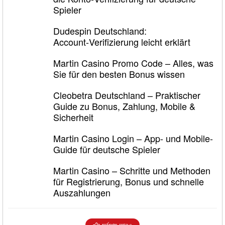
Spieler
Dudespin Deutschland:
Account‑Verifizierung leicht erklärt
Martin Casino Promo Code – Alles, was
Sie für den besten Bonus wissen
Cleobetra Deutschland – Praktischer
Guide zu Bonus, Zahlung, Mobile &
Sicherheit
Martin Casino Login – App- und Mobile-
Guide für deutsche Spieler
Martin Casino – Schritte und Methoden
für Registrierung, Bonus und schnelle
Auszahlungen