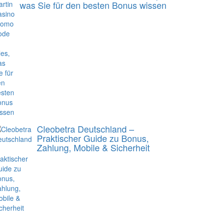
was Sie für den besten Bonus wissen
Cleobetra Deutschland –
Praktischer Guide zu Bonus,
Zahlung, Mobile & Sicherheit