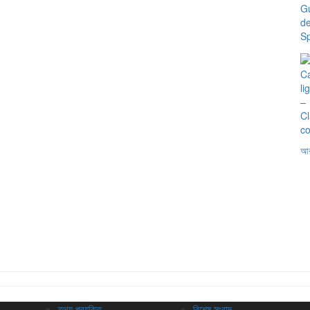
আ
তথ্য প্রযুক্তি
বিশেষ সংবাদ