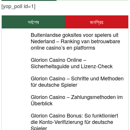
[yop_poll id=1]
সর্বশেষ
জনপ্রিয়
Buitenlandse goksites voor spelers uit
Nederland – Ranking van betrouwbare
online casino’s en platforms
Glorion Casino Online –
Sicherheitsguide und Lizenz‑Check
Glorion Casino – Schritte und Methoden
für deutsche Spieler
Glorion Casino – Zahlungsmethoden im
Überblick
Glorion Casino Bonus: So funktioniert
die Konto‑Verifizierung für deutsche
Spieler