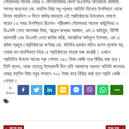
পৌরসভার সাবেক মেয়র ও মৌলভীবাজার জেলা বিএনপির আহবায়ক কমিটির
সদস্য জননেতা মো. মহসিন মিয়া মধু প্রধান অতিথি হিসেবে উপস্থিত থেকে
মিলাদ মাহফিল ও ফিতা কাটার মাধ্যমে এই প্রতিষ্ঠানের উদ্বোধন ঘোষণা
করেন।এ সময় উপস্থিত ছিলেন- শ্রীমঙ্গল পৌরসভার সাবেক কাউন্সিলর ও
বিএনপি নেতা আলকাছ মিয়া, আব্দুল জব্বার আজাদ, এম এ কাইয়ুম, বিশিষ্ট
ব্যবসায়ী এবং বিএনপি নেতা জসিম মাঝি, সাংবাদিক সাইফুল ইসলাম, এম এ
রকিব প্রমুখ।প্রতিষ্ঠানের কর্ণধার মো. মতিউর রহমান মতিন বলেন ব্যবসা নয়,
সেবার মন মানসিকতা নিয়ে এ প্রতিষ্ঠানের যাত্রা শুরু করেছি। এখানে
প্রতিদিন উন্নত মানের গরু গোস্ত ৭৫০ টাকা কেজি দরে বিক্রি করা হবে।
তিনি বলেন, আজ যেহেতু উদ্বোধনী দিন তাই আমাদের প্রধান অতিথি জনতার
মেয়র মহসিন মিয়া মধুর সম্মানে ৭০০ টাকা করে বিক্রি করা হবে প্রতি কেজি
গোস্ত।
0
Shares
আগের খবর
পরের খবর