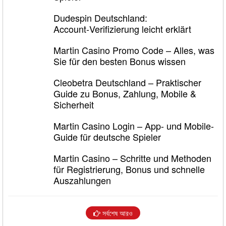
Dudespin Deutschland:
Account‑Verifizierung leicht erklärt
Martin Casino Promo Code – Alles, was
Sie für den besten Bonus wissen
Cleobetra Deutschland – Praktischer
Guide zu Bonus, Zahlung, Mobile &
Sicherheit
Martin Casino Login – App- und Mobile-
Guide für deutsche Spieler
Martin Casino – Schritte und Methoden
für Registrierung, Bonus und schnelle
Auszahlungen
সর্বশেষ আরও