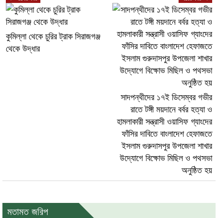
কুমিল্লা থেকে চুরির ট্রাক সিরাজগঞ্জ
থেকে উদ্ধার
সাদপন্থীদের ১৭ই ডিসেম্বর গভীর
রাতে টঙ্গী ময়দানে বর্বর হত্যা ও
হামলাকারী সন্ত্রাসী ওয়াসিফ গ্যাংদের
ফাঁসির দাবিতে বাংলাদেশ হেফাজতে
ইসলাম গুরুদাসপুর উপজেলা শাখার
উদ্যোগে বিক্ষোভ মিছিল ও পথসভা
অনুষ্ঠিত হয়
মতামত জরিপ