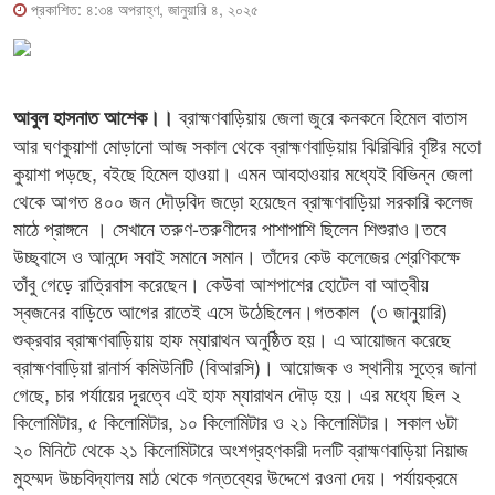
প্রকাশিত: ৪:৩৪ অপরাহ্ণ, জানুয়ারি ৪, ২০২৫
ব্রাহ্মণবাড়িয়ায় জেলা জুরে কনকনে হিমেল বাতাস
আবুল হাসনাত আশেক।।
আর ঘণকুয়াশা মোড়ানো আজ সকাল থেকে ব্রাহ্মণবাড়িয়ায় ঝিরিঝিরি বৃষ্টির মতো
কুয়াশা পড়ছে, বইছে হিমেল হাওয়া। এমন আবহাওয়ার মধ্যেই বিভিন্ন জেলা
থেকে আগত ৪০০ জন দৌড়বিদ জড়ো হয়েছেন ব্রাহ্মণবাড়িয়া সরকারি কলেজ
মাঠে প্রাঙ্গনে । সেখানে তরুণ-তরুণীদের পাশাপাশি ছিলেন শিশুরাও।তবে
উচ্ছ্বাসে ও আনন্দে সবাই সমানে সমান। তাঁদের কেউ কলেজের শ্রেণিকক্ষে
তাঁবু গেড়ে রাত্রিবাস করেছেন। কেউবা আশপাশের হোটেল বা আত্বীয়
স্বজনের বাড়িতে আগের রাতেই এসে উঠেছিলেন।গতকাল (৩ জানুয়ারি)
শুক্রবার ব্রাহ্মণবাড়িয়ায় হাফ ম্যারাথন অনুষ্ঠিত হয়। এ আয়োজন করেছে
ব্রাহ্মণবাড়িয়া রানার্স কমিউনিটি (বিআরসি)। আয়োজক ও স্থানীয় সূত্রে জানা
গেছে, চার পর্যায়ের দূরত্বে এই হাফ ম্যারাথন দৌড় হয়। এর মধ্যে ছিল ২
কিলোমিটার, ৫ কিলোমিটার, ১০ কিলোমিটার ও ২১ কিলোমিটার। সকাল ৬টা
২০ মিনিটে থেকে ২১ কিলোমিটারে অংশগ্রহণকারী দলটি ব্রাহ্মণবাড়িয়া নিয়াজ
মুহম্মদ উচ্চবিদ্যালয় মাঠ থেকে গন্তব্যের উদ্দেশে রওনা দেয়। পর্যায়ক্রমে