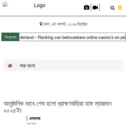
To
nav
ঢাকা, ৯ই আগস্ট, ২০২৬ খ্রিস্টাব্দ
শিরোনাম
rs uit Nederland – Ranking van betrouwbare online casino’s en platf
ifizierung leicht erklärt
সারা বাংলা
আনুষ্ঠানিক ভাবে শেষ হলো ব্রাহ্মণবাড়িয়া হাফ ম্যারাথন
২০২৫ইং
দেশসেবা
ডেস্ক রিপোর্ট