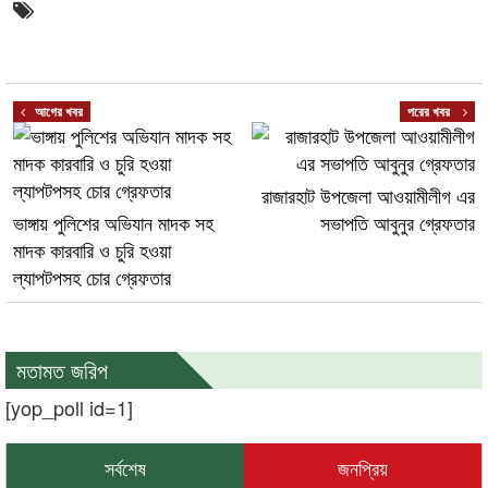
আগের খবর
পরের খবর
রাজারহাট উপজেলা আওয়ামীলীগ এর
ভাঙ্গায় পুলিশের অভিযান মাদক সহ
সভাপতি আবুনুর গ্রেফতার
মাদক কারবারি ও চুরি হওয়া
ল্যাপটপসহ চোর গ্রেফতার
মতামত জরিপ
[yop_poll id=1]
সর্বশেষ
জনপ্রিয়