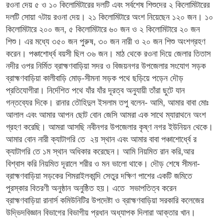
রওনা দেয় ৫ ও ১০ কিলোমিটারের দলটি এবং সর্বশেষ শিশুদের ২ কিলোমিটারের
দলটি সোয়া ৭টায় রওনা দেয়। ২১ কিলোমিটারে অংশ নিয়েছেন ১২০ জন। ১০
কিলোমিটারে ২০০ জন, ৫ কিলোমিটারে ৬০ জন ও ২ কিলোমিটারে ২০ জন
শিশু। এর মধ্যে ৩৫০ জন পুরুষ, ৩০ জন নারী ও ২০ জন শিশু অংশগ্রহণ
করেন। পঞ্চাশোর্ধ্ব বয়সী ছিল ৩৬ জন। মাঠ থেকে রওনা দিয়ে জেলার তিতাস
নদীর ওপর নির্মিত ব্রাহ্মণবাড়িয়া সদর ও বিজয়নগর উপজেলার সংযোগ সড়ক
ব্রাহ্মণবাড়িয়া কালীবাড়ি মোড়-সীমনা সড়ক পথে ছড়িয়ে পড়েন দৌড়
প্রতিযোগীরা। নির্দেশিত পথে যাঁর যাঁর দূরত্ব অনুযায়ী তাঁরা ছুটে যান
গন্তব্যের দিকে। রানার তৌহিদুল ইসলাম তপু বলেন- আমি, আমার বাবা মোঃ
আলাল এবং আমার আপন ছোট বোন জেসি আমরা এক সাথে ম্যারাথনে অংশ
গ্রহণ করেছি। আমরা আসছি নবীনগর উপজেলার কৃষ্ণ নগর ইউনিয়ন থেকে।
আমার বোন নারী ক্যাটাগরি তে ২য় স্থান এবং আমার বাবা পঞ্চাশোর্ধ্বে র
ক্যাটাগরি তে ১ম স্থান অধিকার করেছেন। আমি নিয়মিত রান করি,আর
বিশ্বাস করি নিয়মিত দূরালে শরীর ও মন ভালো থাকে। দৌড় শেষে সীমনা-
ব্রাহ্মণবাড়িয়া সড়কের শিমরাইলকান্দি সেতুর দক্ষিণ পাশের একটি জমিতে
পুরস্কার বিতরণী অনুষ্ঠান অনুষ্ঠিত হয়। এতে সভাপতিত্ব করেন
ব্রাহ্মণবাড়িয়া রানার্স কমিউনিটির উপদেষ্টা ও ব্রাহ্মণবাড়িয়া সরকারি কলেজের
উদ্ভিদবিজ্ঞান বিভাগের বিভাগীয় প্রধান অধ্যাপক দিলারা আক্তার খান।