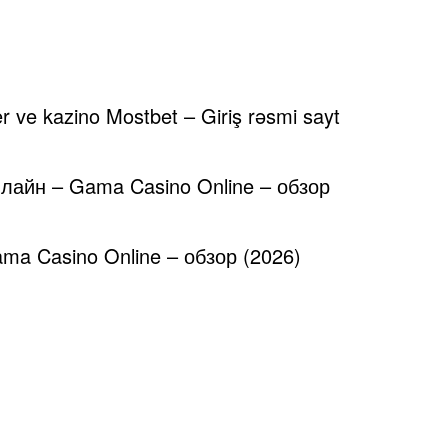
 ve kazino Mostbet – Giriş rəsmi sayt
лайн – Gama Casino Online – обзор
ma Casino Online – обзор (2026)