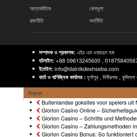
আন্তর্জাতিক
খেলাধুলা
রাজনীতি
অর্থনীতি
এইচ এম ওবায়দুল হক
সম্পাদক ও প্রকাশক:
+88 09613245600 , 0187584056
হটলাইন:
info@dainikdeshseba.com
ইমেইল:
দূর্গাপুর , দিঘীরপার , কুমিল্
বার্তা ও বাণিজ্যিক কার্যালয় :
শিরোনাম
Buitenlandse goksites voor spelers uit
Glorion Casino Online – Sicherheitsgu
Glorion Casino – Schritte und Methoden
Glorion Casino – Zahlungsmethoden im
Glorion Casino Bonus: So funktioniert d