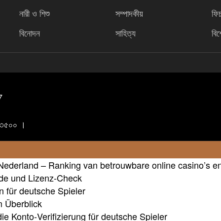
নারী ও শিশু
সম্পাদকীয়
ফিচ
বিনোদন
সাহিত্য
বিশ
7
লা ৩৫০০ ।
 Nederland – Ranking van betrouwbare online casino’s en
ide und Lizenz‑Check
 für deutsche Spieler
 Überblick
ie Konto‑Verifizierung für deutsche Spieler