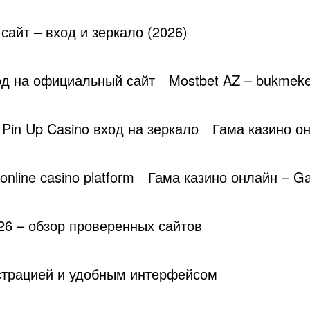
сайт – вход и зеркало (2026)
од на официальный сайт
Mostbet AZ – bukmeker
Pin Up Casino вход на зеркало
Гама казино он
 online casino platform
Гама казино онлайн – Ga
26 – обзор проверенных сайтов
истрацией и удобным интерфейсом