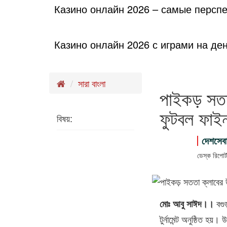
Казино онлайн 2026 – самые персп
Казино онлайн 2026 с играми на де
সারা বাংলা
পাইকড় সত
ফুটবল ফাইনাল
বিষয়:
দেশসেব
ডেস্ক রিপোর্
বগুড
মোঃ আবু সাঈদ।।
টুর্নামেন্ট অনুষ্ঠিত হ