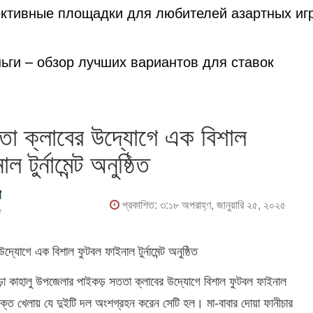
ективные площадки для любителей азартных иг
ньги – обзор лучших вариантов для ставок
তা ক্লাবের উদ্যোগে এক বিশাল
 টুর্নামেন্ট অনুষ্ঠিত
া
প্রকাশিত: ৩:১৮ অপরাহ্ণ, জানুয়ারি ২৫, ২০২৫
ট
়া কাহালু উপজেলার পাইকড় সততা ক্লাবের উদ্যোগে বিশাল ফুটবল ফাইনাল
য়। উক্ত খেলায় যে দুইটি দল অংশগ্রহন করেন সেটি হল। মা-বাবার দোয়া ফানীচার