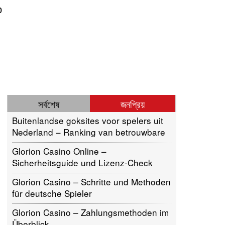
р
সর্বশেষ
জনপ্রিয়
Buitenlandse goksites voor spelers uit
Nederland – Ranking van betrouwbare
online casino’s en platforms
Glorion Casino Online –
Sicherheitsguide und Lizenz‑Check
Glorion Casino – Schritte und Methoden
für deutsche Spieler
Glorion Casino – Zahlungsmethoden im
Überblick