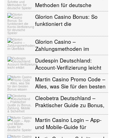
Methoden für deutsche
Spieler
Glorion Casino Bonus: So
funktioniert die
Konto‑Verifizierung für
deutsche Spieler
Glorion Casino –
Zahlungsmethoden im
Überblick
Dudespin Deutschland:
Account‑Verifizierung leicht
erklärt
Martin Casino Promo Code –
Alles, was Sie für den besten
Bonus wissen
Cleobetra Deutschland –
Praktischer Guide zu Bonus,
Zahlung, Mobile & Sicherheit
Martin Casino Login – App-
und Mobile-Guide für
deutsche Spieler