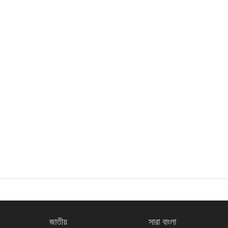
জাতীয়
সারা বাংলা