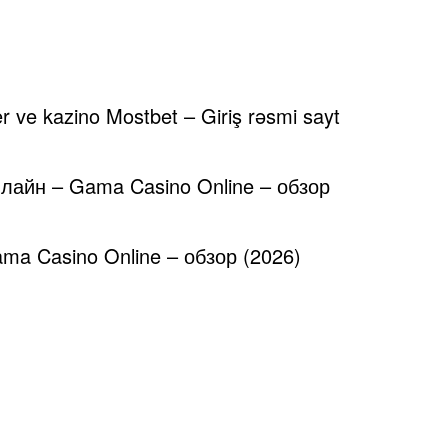
 ve kazino Mostbet – Giriş rəsmi sayt
лайн – Gama Casino Online – обзор
ma Casino Online – обзор (2026)