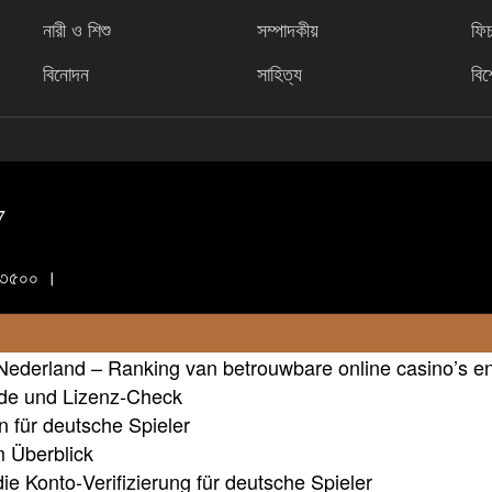
নারী ও শিশু
সম্পাদকীয়
ফিচ
বিনোদন
সাহিত্য
বিশ
7
লা ৩৫০০ ।
 Nederland – Ranking van betrouwbare online casino’s en
ide und Lizenz‑Check
 für deutsche Spieler
 Überblick
ie Konto‑Verifizierung für deutsche Spieler