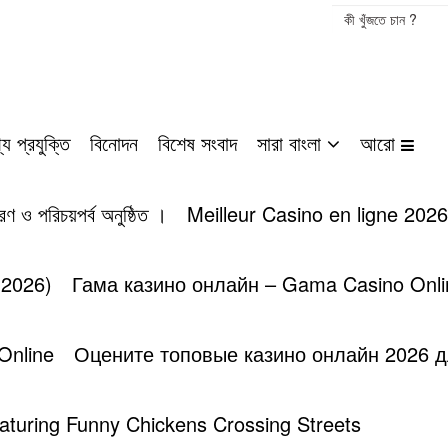
্য প্রযুক্তি
বিনোদন
বিশেষ সংবাদ
সারা বাংলা
আরো
ণ ও পরিচয়পর্ব অনুষ্ঠিত ।
Meilleur Casino en ligne 202
(2026)
Гама казино онлайн – Gama Casino Onl
Online
Оцените топовые казино онлайн 2026 д
aturing Funny Chickens Crossing Streets