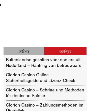
р
সর্বশেষ
জনপ্রিয়
Buitenlandse goksites voor spelers uit
Nederland – Ranking van betrouwbare
online casino’s en platforms
Glorion Casino Online –
Sicherheitsguide und Lizenz‑Check
Glorion Casino – Schritte und Methoden
für deutsche Spieler
Glorion Casino – Zahlungsmethoden im
Überblick