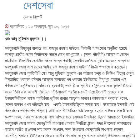
দেশসেবা
ডেস্ক রিপোর্ট
প্রকাশিত: ২:১৩ অপরাহ্ণ, জুন ৩০, ২০২৫
মোঃ আবু সুফিয়ান মুক্তার ।।
জয়পুরহাটে বিষ্ণপুর বাজারে ডাঃ ফজলুর রহমান সাঈদের নির্বাচনী গণসংযোগ অনুষ্ঠিত হয়েছে।
আসন্ন জাতীয় সংসদ নির্বাচনকে সামনে রেখে জয়পুরহাট-১ (সদর-পাঁচবিবি) আসনে বাংলাদেশ
জামায়াতে ইসলামীর মনোনীত সংসদ সদস্য প্রার্থী, কেন্দ্রীয় মজলিসে শূরার অন্যতম সদস্য ও
জয়পুরহাট জেলা জামায়াতের আমীর ডাঃ ফজলুর রহমান সাঈদ নির্বাচনী গণসংযোগ করেছেন।
জয়পুরহাট জেলা প্রতিনিধি মোঃ আবু সুফিয়ান মুক্তার এর পাঠানো তথ্য ও ভিডিও চিত্রে দেখুন
বিস্তারিত-গতকাল রবিবার আসরের নামাজের পর ধলাহার ইউনিয়নের বিষ্ণপুর বাজারে এই
গণসংযোগ অনুষ্ঠিত হয়। বাজারের ব্যবসায়ী, পথচারী ও স্থানীয় বাসিন্দাদের সঙ্গে কুশল বিনিময়
করেন তিনি এবং আগামী নির্বাচনে ‘দাঁড়িপাল্লা’ প্রতীকে ভোট দিয়ে ইসলামী মূল্যবোধ ও
ইনসাফভিত্তিক সমাজ প্রতিষ্ঠায় ভূমিকা রাখার আহ্বান জানান।গণসংযোগে বক্তারা বলেন,
দেশের জনগণ এখন পরিবর্তন চায়—একটি ইনসাফভিত্তিক সসাজ চায়। জামায়াতে ইসলামী সেই
পরিবর্তনের পথপ্রদর্শক শক্তি। তাই আগামী নির্বাচনে ডাঃ ফজলুর রহমান সাঈদকে বিজয়ী করে
জনগণ সত্য, ন্যায় ও কল্যাণের পথে এগিয়ে যাবে।এসময় উপস্থিত ছিলেন জামায়াতে ইসলামীর
জয়পুরহাট জেলা শাখার সেক্রেটারি মাওলানা গোলাম কিবরিয়া মন্ডল, সদর উপজেলা জামায়াতের
নায়েবে আমীর মাওলানা শাহ আলম দেওয়ান, সদর উপজেলা সেক্রেটারি মাওলানা জয়নাল
আবেদীন, ধলাহার ইউনিয়নের নায়েবে আমীর মাওলানা আবুল কালাম আজাদ, ইউনিয়ন সেক্রেটারি