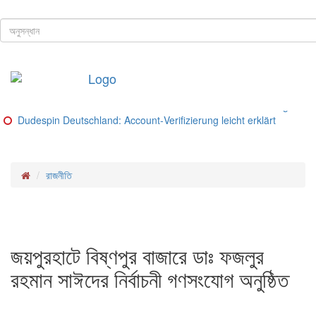
ঢাকা, ৬ই আগস্ট, ২০২৬ খ্রিস্টাব্দ
শিরোনাম
Buitenlandse goksites voor spelers uit Nederland – Ranking van be
Glorion Casino Online – Sicherheitsguide und Lizenz‑Check
Glorion Casino – Schritte und Methoden für deutsche Spieler
Glorion Casino – Zahlungsmethoden im Überblick
Glorion Casino Bonus: So funktioniert die Konto‑Verifizierung für d
Dudespin Deutschland: Account‑Verifizierung leicht erklärt
রাজনীতি
জয়পুরহাটে বিষ্ণপুর বাজারে ডাঃ ফজলুর
রহমান সাঈদের নির্বাচনী গণসংযোগ অনুষ্ঠিত