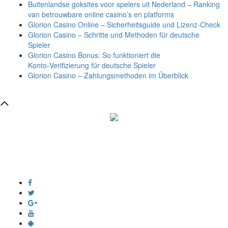
Buitenlandse goksites voor spelers uit Nederland – Ranking
van betrouwbare online casino’s en platforms
Glorion Casino Online – Sicherheitsguide und Lizenz‑Check
Glorion Casino – Schritte und Methoden für deutsche
Spieler
Glorion Casino Bonus: So funktioniert die
Konto‑Verifizierung für deutsche Spieler
Glorion Casino – Zahlungsmethoden im Überblick
সম্পাদক ও প্রকাশক :
এইচ এম ওবায়দুল হক
দূর্গাপুর , দিঘীরপার , কুমিল্লা ৩৫০০ ।
+8809610978010
info@dainikdeshseba.com