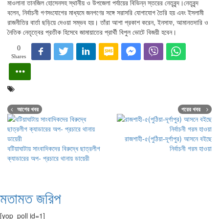
মাওলানা তানজিল হোসেনসহ স্থানীয় ও উপজেলা পর্যায়ের বিভিন্ন স্তরের নেতৃবৃন্দ।নেতৃবৃন্দ
বলেন, নির্বাচনী গণসংযোগের মাধ্যমে জনগণের সঙ্গে সরাসরি যোগাযোগ তৈরি হয় এবং ইসলামী
রাজনীতির বার্তা ছড়িয়ে দেওয়া সম্ভব হয়। তাঁরা আশা প্রকাশ করেন, ইনসাফ, আমানতদারি ও
নৈতিক নেতৃত্বের প্রতীক হিসেবে জামায়াতের প্রার্থী বিপুল ভোটে বিজয়ী হবেন।
0
Shares
আগের খবর
পরের খবর
রাজশাহী-৫(পুঠিয়া-দূর্গাপুর) আসনে বইছে
বটিয়াঘাটায় সাংবাদিকদের বিরুদ্ধে ছাত্রলীগ
নির্বাচনী গরম হাওয়া
ক্যাডারের অপ- প্রচারে থানায় ডায়েরী
মতামত জরিপ
[yop_poll id=1]