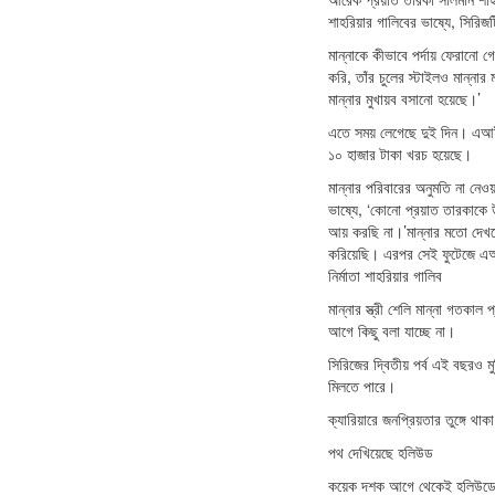
শাহরিয়ার গালিবের ভাষ্যে, সিরিজ
মান্নাকে কীভাবে পর্দায় ফেরানো 
করি, তাঁর চুলের স্টাইলও মান্ন
মান্নার মুখায়ব বসানো হয়েছে।’
এতে সময় লেগেছে দুই দিন। এআই প্
১০ হাজার টাকা খরচ হয়েছে।
মান্নার পরিবারের অনুমতি না নেও
ভাষ্যে, ‘কোনো প্রয়াত তারকাকে 
আয় করছি না।’মান্নার মতো দেখতে 
করিয়েছি। এরপর সেই ফুটেজে এআই
নির্মাতা শাহরিয়ার গালিব
মান্নার স্ত্রী শেলি মান্না গতক
আগে কিছু বলা যাচ্ছে না।
সিরিজের দ্বিতীয় পর্ব এই বছরও 
মিলতে পারে।
ক্যারিয়ারে জনপ্রিয়তার তুঙ্গে থ
পথ দেখিয়েছে হলিউড
কয়েক দশক আগে থেকেই হলিউডে কৃত্