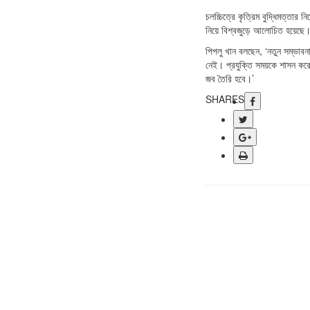
চলচ্চিত্রে কৃত্রিম বুদ্ধিমত্তা
নিয়ে বিশ্বজুড়ে আলোচিত হয়েছে।
পিপলু খান বলছেন, ‘নতুন সম্ভাব
নেই। প্রযুক্তি সময়কে শাসন ক
জব তৈরি হবে।’
SHARES