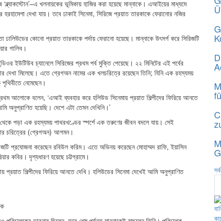
G
রিজ ‘ব্ল্যাকস্টোন’–এ খলনায়কের ভূমিকায় হাজির করা হয়েছে মান্নাকে। এআইয়ের মাধ্যমে
Ü
র হরহামেশা দেখা যায়। তবে ঢাকাই সিনেমা, সিরিজে প্রয়াত তারকাকে ফেরানোর নজির
G
K
তো ঢালিউডের কোনো প্রয়াত তারকাকে পর্দায় ফেরানো হয়েছে। মান্নাকে উৎসর্গ করে সিরিজটি
রিয়ার গালিব।
D
্টুডিওর ইউটিউব চ্যানেলে সিরিজের প্রথম পর্ব মুক্তি পেয়েছে। ২২ মিনিটের এই পর্বের
A
নার দেখা মিলেছে। এতে গ্রেগঅন নামের এক খলচরিত্রে রয়েছেন তিনি; যিনি এক রহস্যময়
ে পৃথিবীতে নেমেছেন।
M
f
 প্রথম আলোকে বলেন, ‘এআই ব্যবহার করে হলিউড সিনেমায় প্রয়াত শিল্পীদের ফিরিয়ে আনতে
মি অনুপ্রাণিত হয়েছি। দেশে এটা তেমন দেখিনি।’
C
াশ থেকে পড়া এক রহস্যময় পাথরখণ্ডের স্পর্শে এক তরুণের জীবন বদলে যায়। সেই
z
্নার চরিত্রের (গ্রেগঅন) আগমন।
M
িরিজটি প্রযোজনা করেছেন রবিউল করিম। এতে অভিনয় করেছেন মোহাম্মদ রাফি, ইয়াসিন
G
র কবির। দৃশ্যধারণ হয়েছে চট্টগ্রামে।
সর্
য় প্রয়াত শিল্পীদের ফিরিয়ে আনতে দেখি। হলিউডের সিনেমা দেখেই আমি অনুপ্রাণিত
কে
 পরিচালকের ভাবনায় ছিলেন, তবে শেষ পর্যন্ত মান্নাকেই বাছলেন তিনি। পরিচালক