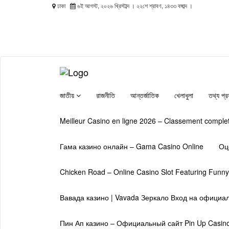
ঢাকা
৬ই আগস্ট, ২০২৬ খ্রিস্টাব্দ । ২২শে শ্রাবণ, ১৪৩৩ বঙ্গাব্দ ।
জাতীয়
রাজনীতি
আন্তর্জাতিক
খেলাধুলা
তথ্য প্র
Meilleur Casino en ligne 2026 – Classement comple
Гама казино онлайн – Gama Casino Online
Оц
Chicken Road – Online Casino Slot Featuring Funny
Вавада казино | Vavada Зеркало Вход на официа
Пин Ап казино – Официальный сайт Pin Up Casino