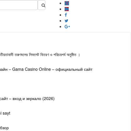
তীয়তাবাদী তরুণদলের লিফলেট বিতরণ ও পরিচয়পর্ব অনুষ্ঠিত ।
лайн – Gama Casino Online – официальный сайт
айт – вход и зеркало (2026)
i sayt
обзор