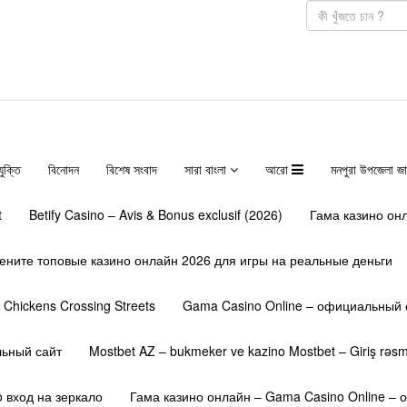
যুক্তি
বিনোদন
বিশেষ সংবাদ
সারা বাংলা
আরো
মনপুরা উপজেলা জা
t
Betify Casino – Avis & Bonus exclusif (2026)
Гама казино он
ените топовые казино онлайн 2026 для игры на реальные деньги
 Chickens Crossing Streets
Gama Casino Online – официальный с
льный сайт
Mostbet AZ – bukmeker ve kazino Mostbet – Giriş rəsm
 вход на зеркало
Гама казино онлайн – Gama Casino Online – 