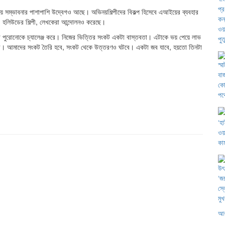
র নিয়ে সম্ভাবনার পাশাপাশি উদ্বেগও আছে। অভিনয়শিল্পীদের বিকল্প হিসেবে এআইয়ের ব্যবহার
 হলিউডের শিল্পী, লেখকেরা আন্দোলনও করেছে।
না পুরোনোকে চ্যালেঞ্জ করে। নিজের ভিত্তির সংকট একটা বাস্তবতা। এটাকে ভয় পেয়ে লাভ
রে। আমাদের সংকট তৈরি হবে, সংকট থেকে উত্তরণও ঘটবে। একটা জব যাবে, হয়তো তিনটা
আ