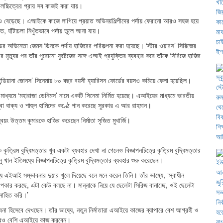
লচ্চিত্রের প্রায় সব কাজই করা যায়।
বেড়েছে। এআইকে কাজে লাগিয়ে প্রয়াত অভিনয়শিল্পীদের পর্দায় ফেরানো আরও সহজ হয়ে
ি, হাঁটাচলা নিখুঁতভাবে পর্দায় তুলে আনা যায়।
র অভিনেতা জেমস ডিনকে পর্দায় হাজিরের পরিকল্পনা করা হয়েছে। ‘স্টার ওয়ারস’ সিরিজের
ের মৃত্যুর পর তাঁর পুরোনো ফুটেজের সঙ্গে এআই প্রযুক্তির ব্যবহার করে তাঁকে সিরিজে হাজির
‘ইন্ডিয়ানা জোনস’ সিনেমায় ৮০ বছর বয়সী হ্যারিসন ফোর্ডের বয়সও কমিয়ে ফেলা হয়েছিল।
্যমে ‘মহারাজা ডেনিমস’ নামে একটি সিনেমা নির্মিত হয়েছে। এআইয়ের মাধ্যমে ভারতীয়
াম্বা বাক্য ও শাহুল হামিদের কণ্ঠে গান করেছে সুরকার এ আর রাহমান।
্বয়ং উত্তম কুমারকে হাজির করেছেন নির্মাতা সৃজিত মুখার্জি।
 কৃত্রিম বুদ্ধিমত্তার খুব একটা ব্যবহার দেখা না গেলেও বিজ্ঞাপনচিত্রে কৃত্রিম বুদ্ধিমত্তার
লু খান ইতিমধ্যে বিজ্ঞাপনচিত্রে কৃত্রিম বুদ্ধিমত্তার ব্যবহার শুরু করেছেন।
ন্য এইআই সম্ভাবনার দুয়ার খুলে দিয়েছে বলে মনে করেন তিনি। তাঁর ভাষ্যে, ‘স্বাধীন
া উপকার করছে, এটা কেউ বলছে না। মান্নাকে নিয়ে যে ছেলেটা সিরিজ বানাচ্ছে, ওই ছেলেটা
ৎসাহিত করি।’
া হিসেবে দেখছেন। তাঁর ভাষ্যে, নতুন নির্মাতারা এআইয়ে কাজের ব্যাপারে বেশ আগ্রহী ও
 আরও বেশি এআইয়ে কাজ করবেন।