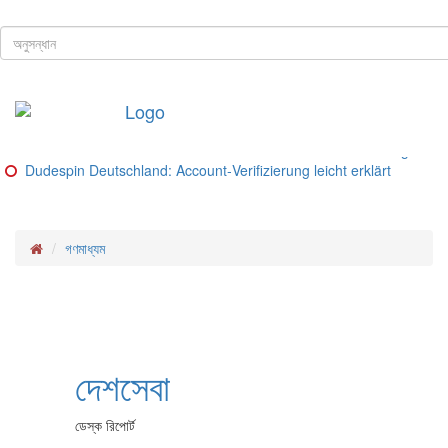
ঢাকা, ৮ই আগস্ট, ২০২৬ খ্রিস্টাব্দ
শিরোনাম
Buitenlandse goksites voor spelers uit Nederland – Ranking van be
Glorion Casino Online – Sicherheitsguide und Lizenz‑Check
Glorion Casino – Schritte und Methoden für deutsche Spieler
Glorion Casino – Zahlungsmethoden im Überblick
Glorion Casino Bonus: So funktioniert die Konto‑Verifizierung für d
Dudespin Deutschland: Account‑Verifizierung leicht erklärt
গণমাধ্যম
দেশসেবা
ডেস্ক রিপোর্ট