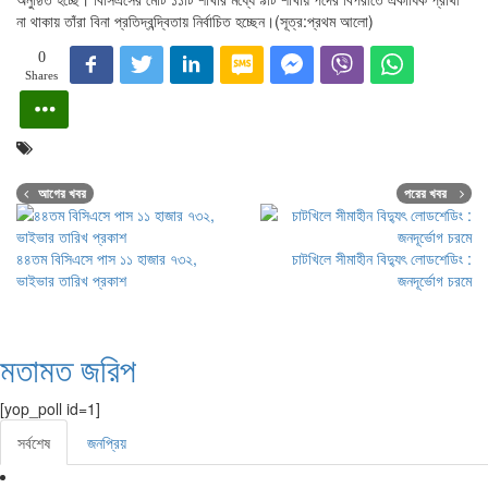
না থাকায় তাঁরা বিনা প্রতিদ্বন্দ্বিতায় নির্বাচিত হচ্ছেন।(সূত্র:প্রথম আলো)
0
Shares
আগের খবর
পরের খবর
৪৪তম বিসিএসে পাস ১১ হাজার ৭৩২,
চাটখিলে সীমাহীন বিদ্যুৎ লোডশেডিং :
ভাইভার তারিখ প্রকাশ
জনদূর্ভোগ চরমে
মতামত জরিপ
[yop_poll id=1]
সর্বশেষ
জনপ্রিয়