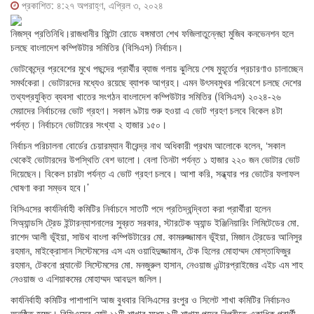
প্রকাশিত: ৪:২৭ অপরাহ্ণ, এপ্রিল ৩, ২০২৪
নিজস্ব প্রতিনিধি।রাজধানীর মিন্টো রোডে বঙ্গমাতা শেখ ফজিলাতুন্নেছা মুজিব কনভেনশন হলে
চলছে বাংলাদেশ কম্পিউটার সমিতির (বিসিএস) নির্বাচন।
ভোটকেন্দ্রে প্রবেশের মুখে পছন্দের প্রার্থীর ব্যাজ গলায় ঝুলিয়ে শেষ মুহূর্তের প্রচারণাও চালাচ্ছেন
সমর্থকেরা। ভোটারদের মধ্যেও রয়েছে ব্যাপক আগ্রহ। এমন উৎসবমুখর পরিবেশে চলছে দেশের
তথ্যপ্রযুক্তি ব্যবসা খাতের সংগঠন বাংলাদেশ কম্পিউটার সমিতির (বিসিএস) ২০২৪-২৬
মেয়াদের নির্বাচনের ভোট গ্রহণ। সকাল ৯টায় শুরু হওয়া এ ভোট গ্রহণ চলবে বিকেল ৪টা
পর্যন্ত। নির্বাচনে ভোটারের সংখ্যা ২ হাজার ১৫০।
নির্বাচন পরিচালনা বোর্ডের চেয়ারম্যান বীরেন্দ্র নাথ অধিকারী প্রথম আলোকে বলেন, ‘সকাল
থেকেই ভোটারদের উপস্থিতি বেশ ভালো। বেলা তিনটা পর্যন্ত ১ হাজার ২২০ জন ভোটার ভোট
দিয়েছেন। বিকেল চারটা পর্যন্ত এ ভোট গ্রহণ চলবে। আশা করি, সন্ধ্যার পর ভোটের ফলাফল
ঘোষণা করা সম্ভব হবে।’
বিসিএসের কার্যনির্বাহী কমিটির নির্বাচনে সাতটি পদে প্রতিদ্বন্দ্বিতা করা প্রার্থীরা হলেন
সিঅ্যান্ডসি ট্রেড ইন্টারন্যাশনালের সুব্রত সরকার, স্টারটেক অ্যান্ড ইঞ্জিনিয়ারিং লিমিটেডের মো.
রাশেদ আলী ভূঁইয়া, সাউথ বাংলা কম্পিউটারের মো. কামরুজ্জামান ভূঁইয়া, মিজান ট্রেডের আনিসুর
রহমান, মাইক্রোসান সিস্টেমসের এস এম ওয়াহিদুজ্জামান, টেক হিলের মোহাম্মদ মোস্তাফিজুর
রহমান, টেকনো প্ল্যানেট সিস্টেমসের মো. মনজুরুল হাসান, নেওয়াজ এন্টারপ্রাইজের এইচ এম শাহ
নেওয়াজ ও এশিয়াকমের মোহাম্মদ আবদুল জলিল।
কার্যনির্বাহী কমিটির পাশাপাশি আজ বুধবার বিসিএসের রংপুর ও সিলেট শাখা কমিটির নির্বাচনও
অনুষ্ঠিত হচ্ছে। বিসিএসের মোট ১১টি শাখার মধ্যে ৯টি শাখায় পদের বিপরীতে একাধিক প্রার্থী