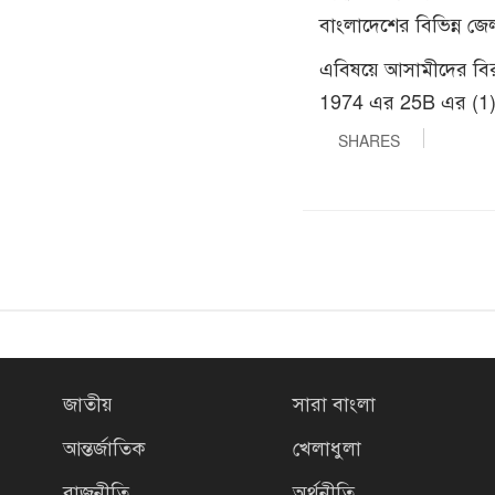
বাংলাদেশের বিভিন্ন জ
এবিষয়ে আসামীদের বির
1974 এর 25B এর (1)(
SHARES
জাতীয়
সারা বাংলা
আন্তর্জাতিক
খেলাধুলা
রাজনীতি
অর্থনীতি