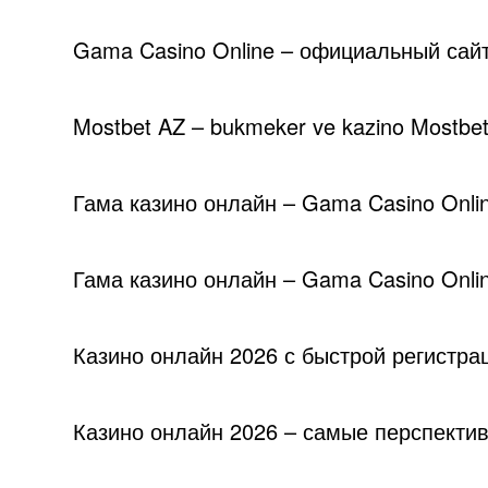
Gama Casino Online – официальный сайт
Mostbet AZ – bukmeker ve kazino Mostbet 
Гама казино онлайн – Gama Casino Onlin
Гама казино онлайн – Gama Casino Onlin
Казино онлайн 2026 с быстрой регистр
Казино онлайн 2026 – самые перспекти