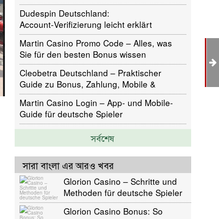
Dudespin Deutschland:
Account‑Verifizierung leicht erklärt
Martin Casino Promo Code – Alles, was
Sie für den besten Bonus wissen
Cleobetra Deutschland – Praktischer
ড্
Guide zu Bonus, Zahlung, Mobile &
Sicherheit
Martin Casino Login – App- und Mobile-
Guide für deutsche Spieler
সর্বশেষ
সারা বাংলা এর আরও খবর
Glorion Casino – Schritte und
Methoden für deutsche Spieler
Glorion Casino Bonus: So