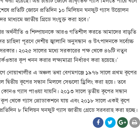
েষে প্রতিটি জোনে প্রতিদিন ১০ মিলিয়ন ঘনফুট গ্যাস উত্তোলন
র মাধ্যমে জাতীয় গ্রিডে সংযুক্ত করা হবে।’
ের অর্থনীতি ও শিল্পায়নকে আরও গতিশীল করতে আমাদের বাড়তি
ের চাহিদা পূরণে দেশীয় জ্বালানি অনুসন্ধান ও উৎপাদনকে সর্বোচ্চ
ে সরকার। ২০২৫ সালের মধ্যে সরকারের পক্ষ থেকে ৪৬টি নতুন
ার্কওভার কূপ খনন করার লক্ষ্যমাত্রা নির্ধারণ করা হয়েছে।’
গে নোয়াখালীর এ অঞ্চল তথা বেগমগঞ্জে ১৯৭৬ সালে প্রথম কূপের
ে দ্বিতীয় কূপের সন্ধান মিললে সেগুলো ড্রিলিং করা হয়ে। তবে
ে কোনও গ্যাস পাওয়া যায়নি। ২০১৩ সালে তৃতীয় কূপের সন্ধান
ই কূপ থেকে গ্যাস প্রোডাকশনে যায় এবং ২০১৮ সালে একই কূপে
রতিদিন ৮ মিলিয়ন ঘনফুট গ্যাস জাতীয় গ্রেডে সরবরাহ করা হচ্ছে।