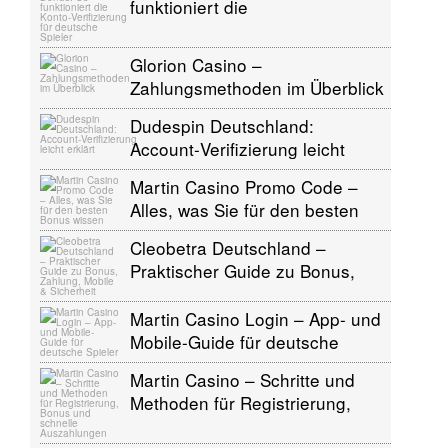
funktioniert die
Konto‑Verifizierung für deutsche
Spieler
Glorion Casino –
Zahlungsmethoden im Überblick
Dudespin Deutschland:
Account‑Verifizierung leicht
erklärt
Martin Casino Promo Code –
Alles, was Sie für den besten
Bonus wissen
Cleobetra Deutschland –
Praktischer Guide zu Bonus,
Zahlung, Mobile & Sicherheit
Martin Casino Login – App- und
Mobile-Guide für deutsche
Spieler
Martin Casino – Schritte und
Methoden für Registrierung,
Bonus und schnelle