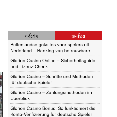
সর্বশেষ
জনপ্রিয়
Buitenlandse goksites voor spelers uit
Nederland – Ranking van betrouwbare
online casino’s en platforms
Glorion Casino Online – Sicherheitsguide
und Lizenz‑Check
Glorion Casino – Schritte und Methoden
für deutsche Spieler
Glorion Casino – Zahlungsmethoden im
Überblick
Glorion Casino Bonus: So funktioniert die
Konto‑Verifizierung für deutsche Spieler