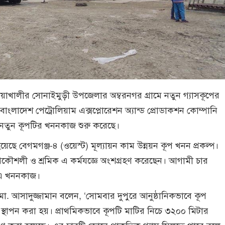
য়াখালীর সোনাইমুড়ী উপজেলার অম্বরনগর গ্রামে নতুন গ্যাসকূপের
 বাংলাদেশ পেট্রোলিয়াম এক্সপ্লোরেশন অ্যান্ড প্রোডাকশন কোম্পানি
 নতুন কূপটির খননকাজ শুরু করেছে।
য়েছে বেগমগঞ্জ-৪ (ওয়েস্ট) মূল্যায়ন কাম উন্নয়ন কূপ খনন প্রকল্প।
্রকৌশলী ও শ্রমিক এ কর্মযজ্ঞে অংশগ্রহণ করেছেন। আগামী চার
 এ খননকাজ।
 মো. আসাদুজ্জামান বলেন, ‘সোমবার দুপুরে আনুষ্ঠানিকভাবে কূপ
গ স্থাপন করা হয়। প্রাথমিকভাবে কূপটি মাটির নিচে ৩২০০ মিটার
্ধারণ করা হয়েছে। এর চারটি জোনে প্রাকৃতিক গ্যাস মিলতে পারে বলে