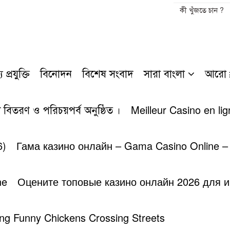
 প্রযুক্তি
বিনোদন
বিশেষ সংবাদ
সারা বাংলা
আরো
িতরণ ও পরিচয়পর্ব অনুষ্ঠিত ।
Meilleur Casino en l
6)
Гама казино онлайн – Gama Casino Online 
ne
Оцените топовые казино онлайн 2026 для и
ing Funny Chickens Crossing Streets