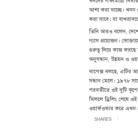
আশা করা যাচ্ছে। খনন শ
করা যাবে। যা বাখরাবাদে
তিনি আরও বলেন, দেশ
গ্যাস প্রয়োজন। ভোক্তাদ
গুরুত্ব দিয়ে কাজ করছ
অনুসন্ধান, উন্নয়ন ও ওয়
বাপেক্স বলছে, এটির আ
সন্ধান মেলে। ১৯৭৮ সাল
পরবর্তীতে ওই দুটি কূপ
মিললে ড্রিলিং শেষে ও
ওয়ার্কওভার করে এখন প্
SHARES