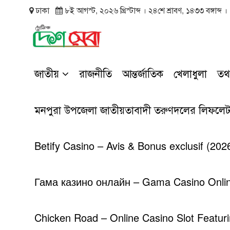
ঢাকা
৮ই আগস্ট, ২০২৬ খ্রিস্টাব্দ । ২৪শে শ্রাবণ, ১৪৩৩ বঙ্গাব্দ ।
জাতীয়
রাজনীতি
আন্তর্জাতিক
খেলাধুলা
তথ্য
মনপুরা উপজেলা জাতীয়তাবাদী তরুণদলের লিফলেট ব
Betify Casino – Avis & Bonus exclusif (202
Гама казино онлайн – Gama Casino Onli
Chicken Road – Online Casino Slot Featur