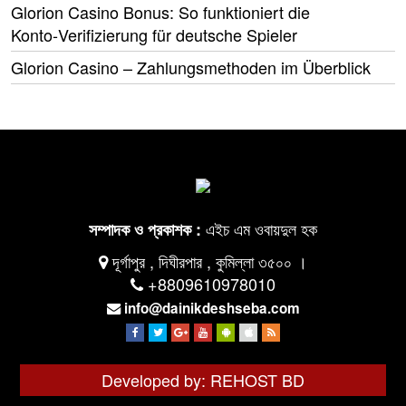
Glorion Casino Bonus: So funktioniert die
Konto‑Verifizierung für deutsche Spieler
Glorion Casino – Zahlungsmethoden im Überblick
এইচ এম ওবায়দুল হক
সম্পাদক ও প্রকাশক :
দূর্গাপুর , দিঘীরপার , কুমিল্লা ৩৫০০ ।
+8809610978010
info@dainikdeshseba.com
Developed by: REHOST BD