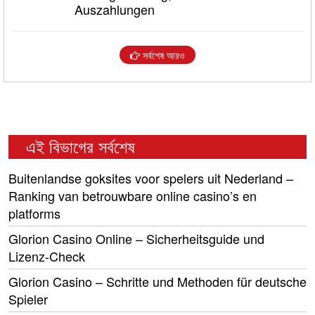
Auszahlungen
সর্বশেষ আরও
এই বিভাগের সর্বশেষ
Buitenlandse goksites voor spelers uit Nederland –
Ranking van betrouwbare online casino’s en
platforms
Glorion Casino Online – Sicherheitsguide und
Lizenz‑Check
Glorion Casino – Schritte und Methoden für deutsche
Spieler