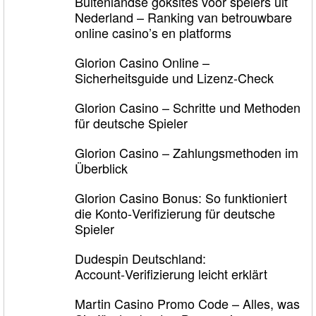
Buitenlandse goksites voor spelers uit
Nederland – Ranking van betrouwbare
online casino’s en platforms
Glorion Casino Online –
Sicherheitsguide und Lizenz‑Check
Glorion Casino – Schritte und Methoden
für deutsche Spieler
Glorion Casino – Zahlungsmethoden im
Überblick
Glorion Casino Bonus: So funktioniert
die Konto‑Verifizierung für deutsche
Spieler
Dudespin Deutschland:
Account‑Verifizierung leicht erklärt
Martin Casino Promo Code – Alles, was