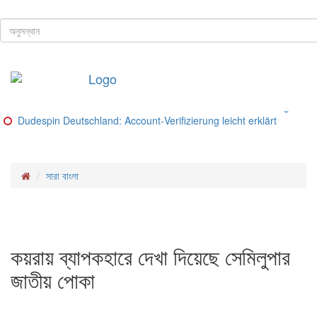
ঢাকা, ৭ই আগস্ট, ২০২৬ খ্রিস্টাব্দ
শিরোনাম
Buitenlandse goksites voor spelers uit Nederland – Ranking van be
Glorion Casino Online – Sicherheitsguide und Lizenz‑Check
Glorion Casino – Schritte und Methoden für deutsche Spieler
Glorion Casino – Zahlungsmethoden im Überblick
Glorion Casino Bonus: So funktioniert die Konto‑Verifizierung für d
Dudespin Deutschland: Account‑Verifizierung leicht erklärt
সারা বাংলা
কয়রায় ব্যাপকহারে দেখা দিয়েছে সেমিলুপার
জাতীয় পোকা