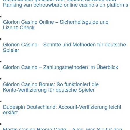
Ranking van betrouwbare online casino’s en platforms
Glorion Casino Online – Sicherheitsguide und
Lizenz‑Check
Glorion Casino – Schritte und Methoden für deutsche
Spieler
Glorion Casino – Zahlungsmethoden im Überblick
Glorion Casino Bonus: So funktioniert die
Konto‑Verifizierung für deutsche Spieler
Dudespin Deutschland: Account‑Verifizierung leicht
erklärt
Martin Casino Promo Code – Alles, was Sie für den