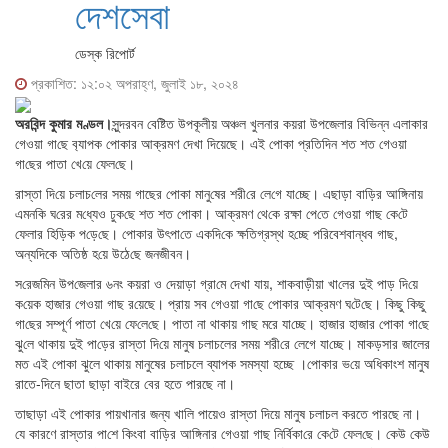
দেশসেবা
ডেস্ক রিপোর্ট
প্রকাশিত: ১২:০২ অপরাহ্ণ, জুলাই ১৮, ২০২৪
অরবিন্দ কুমার মণ্ডল।
সুন্দরবন বেষ্টিত উপকূলীয় অঞ্চল খুলনার কয়রা উপজেলার বি‌ভিন্ন এলাকার
গেওয়া গা‌ছে ব‌্যাপক পোকার আক্রমণ দেখা দিয়েছে। এই পোকা প্রতি‌দিন শত শত গেওয়া
গা‌ছের পাতা খে‌য়ে ফেল‌ছে।
রাস্তা দি‌য়ে চলাচ‌লের সময় গাছের পোকা মানু‌ষের শরী‌রে লে‌গে যা‌চ্ছে। এছাড়া বা‌ড়ির আঙ্গিনায়
এমনকি ঘ‌রের ম‌ধ্যেও ঢুক‌ছে শত শত পোকা। আক্রমণ থে‌কে রক্ষা পে‌তে গেওয়া গাছ কে‌টে
ফেলার হি‌ড়িক প‌ড়ে‌ছে। পোকার উৎপা‌তে এক‌দি‌কে ক্ষ‌তিগ্রস্থ হ‌চ্ছে প‌রিবেশবান্ধব গাছ,
অন্যদিকে অতিষ্ঠ হ‌য়ে উঠে‌ছে জনজীবন।
স‌রেজ‌মিন উপ‌জেলার ৬নং কয়রা ও দেয়াড়া গ্রা‌মে দেখা যায়, শাকবা‌ড়ীয়া খা‌লের দুই পাড় দি‌য়ে
ক‌য়েক হাজার গেওয়া গাছ র‌য়েছে। প্রায় সব গেওয়া গা‌ছে পোকার আক্রমণ ঘ‌টে‌ছে। কিছু কিছু
গা‌ছের সম্পূর্ণ পাতা খে‌য়ে ফে‌লে‌ছে। পাতা না থাকায় গাছ মরে যা‌চ্ছে। হাজার হাজার পোকা গা‌ছে
ঝু‌লে থাকায় দুই পা‌ড়ের রাস্তা দি‌য়ে মানুষ চলাচলের সময় শরী‌রে লেগে যা‌চ্ছে। মাকড়সার জালের
মত এই পোকা ঝুলে থাকায় মানুষের চলাচলে ব্যাপক সমস্যা হচ্ছে ।পোকার ভ‌য়ে অধিকাংশ মানুষ
রাতে-দিনে ছাতা ছাড়া বাইরে বের হতে পারছে না।
তাছাড়া এই পোকার পায়খানার জন্য খালি পায়েও রাস্তা দিয়ে মানুষ চলাচল করতে পারছে না।
যে কারণে রাস্তার পা‌শে কিংবা বা‌ড়ির আঙ্গিনা‌র গেওয়া গাছ নি‌র্বিকা‌রে কে‌টে ফেল‌ছে। কেউ কেউ