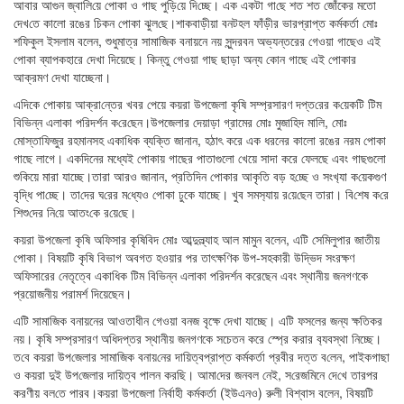
আবার আগুন জ্বা‌লি‌য়ে পোকা ও গাছ পু‌ড়ি‌য়ে দি‌চ্ছে। এক একটা গা‌ছে শত শত জো‌ঁকের মতো
দেখ‌তে কালো রঙের চিকন পোকা ঝুল‌ছে।শাকবাড়ীয়া বনটহল ফাঁড়ীর ভারপ্রাপ্ত কর্মকর্তা মোঃ
শফিকুল ইসলাম বলেন, শুধুমাত্র সামাজিক বনায়নে নয় সুন্দরবন অভ্যন্তরের গেওয়া গাছেও এই
পোকা ব্যাপকহারে দেখা দিয়েছে। কিন্তু গেওয়া গাছ ছাড়া অন্য কোন গাছে এই পোকার
আক্রমণ দেখা যাচ্ছেনা।
এদিকে পোকায় আক্রা‌ন্তের খবর পেয়ে কয়রা উপজেলা কৃষি সম্প্রসারণ দপ্ত‌রের ক‌য়েক‌টি টিম
বি‌ভিন্ন এলাকা প‌রিদর্শন ক‌রে‌ছেন।উপজেলার দেয়াড়া গ্রামের মোঃ মুজাহিদ মালি, মোঃ
মোস্তাফিজুর রহমানসহ একাধিক ব্যক্তি জানান, হঠাৎ করে এক ধরনের কালো রঙের নরম পোকা
গাছে লাগে। একদিনের মধ্যেই পোকায় গাছের পাতাগুলো খেয়ে সাদা করে ফেলছে এবং গাছগুলো
শুকিয়ে মারা যাচ্ছে।তারা আরও জানান, প্রতি‌দিন পোকার আকৃ‌তি বড় হ‌চ্ছে ও সংখ‌্যা ক‌য়েকগুণ
বৃ‌দ্ধি পা‌চ্ছে। তা‌দের ঘ‌রের ম‌ধ্যেও পোকা ঢুকে যাচ্ছে। খুব সমস‌্যায় র‌য়ে‌ছেন তারা। বি‌শেষ ক‌রে
শিশু‌দের নি‌য়ে আতং‌কে র‌য়ে‌ছে।
কয়রা উপজেলা কৃষি অফিসার কৃষিবিদ মোঃ আব্দুল্ল্যাহ আল মামুন বলেন, এটি সেমিলুপার জাতীয়
পোকা। বিষয়টি কৃষি বিভাগ অবগত হওয়ার প‌র তাৎক্ষ‌ণিক উপ-সহকারী উদ্ভিদ সংরক্ষণ
অফিসারের নেতৃত্বে একা‌ধিক টিম বি‌ভিন্ন এলাকা পরিদর্শন করেছেন এবং স্থানীয় জনগণকে
প্রয়োজনীয় পরামর্শ দিয়েছেন।
এটি সামাজিক বনায়নের আওতাধীন গেওয়া বনজ বৃক্ষে দেখা যাচ্ছে। এটি ফসলের জন্য ক্ষতিকর
নয়। কৃষি সম্প্রসারণ অধিদপ্তর স্থানীয় জনগণকে সচেতন করে স্প্রে করার ব‌্যবস্থা নিচ্ছে।
ত‌বে কয়রা উপ‌জেলার সামা‌জিক বনায়‌নের দা‌য়িত্বপ্রাপ্ত কর্মকর্তা প্রবীর দত্ত ব‌লেন, পাইকগাছা
ও কয়রা দুই উপ‌জেলার দা‌য়িত্ব পালন কর‌ছি। আমা‌দের জনবল নেই, স‌রেজ‌মিনে দে‌খে তারপ‌র
করণীয় বল‌তে পার‌ব।কয়রা উপজেলা নির্বাহী কর্মকর্তা (ইউএনও) রুলী বিশ্বাস বলেন, বিষয়টি